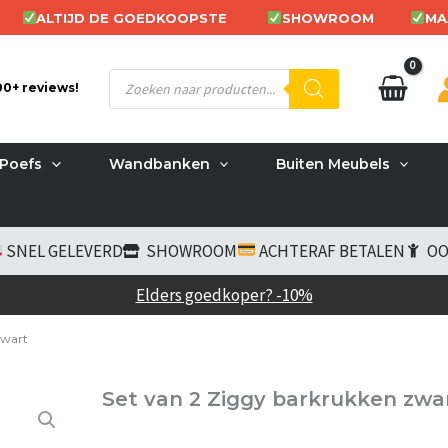
ALTIJD DE GOEDKOOPSTE
SHOWROOM
MA
Producten
200+ reviews!
zoeken
Poefs
Wandbanken
Buiten Meubels
SNEL GELEVERD
SHOWROOM
ACHTERAF BETALEN
OO
Elders goedkoper? -10%
zwart
Set van 2 Ziggy barkrukken zwa