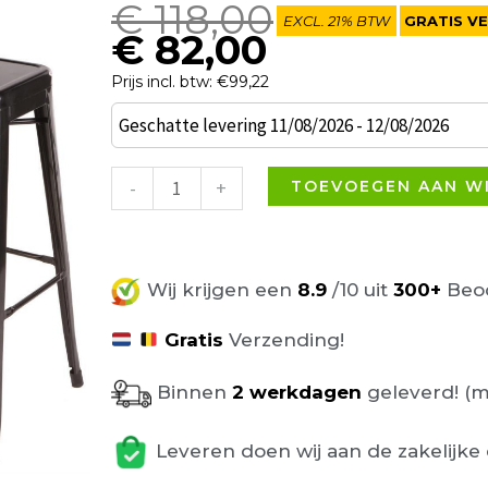
Oorspronkelijke
Huidige
€
118,00
EXCL. 21% BTW
GRATIS V
prijs
prijs
€
82,00
was:
is:
Prijs incl. btw: €99,22
€ 118,00.
€ 82,00.
Set
Geschatte levering 11/08/2026 - 12/08/2026
van
2
-
+
TOEVOEGEN AAN W
Ziggy
barkrukken
zwart
Wij krijgen een
8.9
/10 uit
300+
Beoo
aantal
Gratis
Verzending!
Binnen
2 werkdagen
geleverd! (m
Leveren doen wij aan de zakelijke 