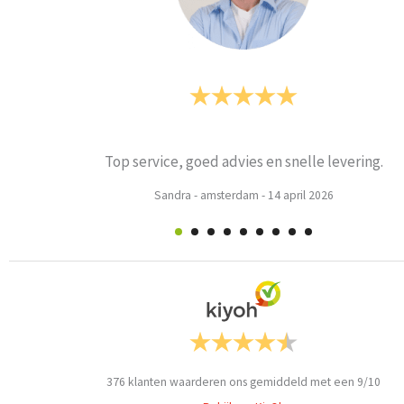
le levering.
P
 2026
Weets mieke
-
Tu
376
klanten waarderen ons gemiddeld met een
9
/
10