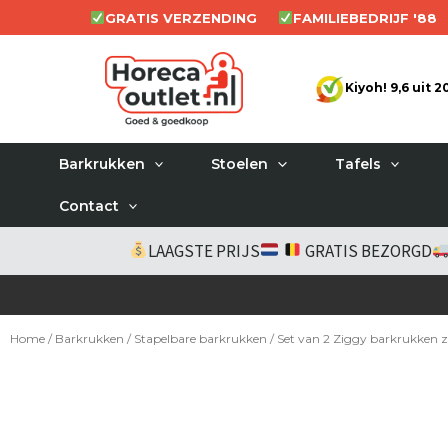
Ga
GRATIS VERZENDING
FAMILIEBEDRIJF '88
naar
de
Kiyoh! 9,6 uit 
inhoud
Barkrukken
Stoelen
Tafels
Contact
LAAGSTE PRIJS
GRATIS BEZORGD
Home
/
Barkrukken
/
Stapelbare barkrukken
/ Set van 2 Ziggy barkrukken 