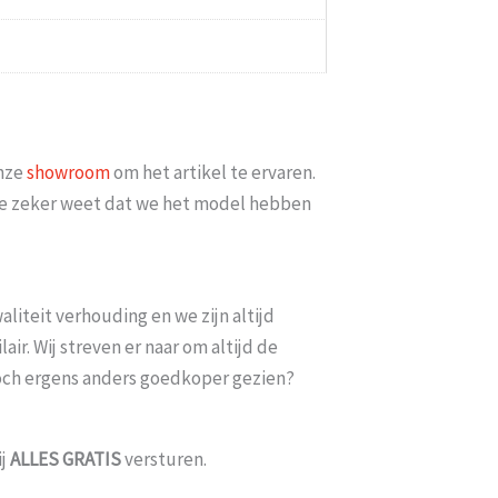
onze
showroom
om het artikel te ervaren.
ler te laten bezorgen Nu minimaal 2 weken erop
Goed bere
t je zeker weet dat we het model hebben
pakketdienst DHL moet er iets meer met [...]
Eric
-
Zwijndrecht
-
21 januari 2026
liteit verhouding en we zijn altijd
ir. Wij streven er naar om altijd de
toch ergens anders goedkoper gezien?
ij
ALLES
GRATIS
versturen.