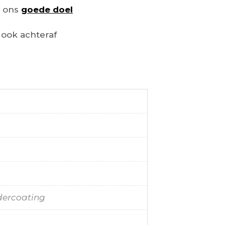
n ons
goede doel
ook achteraf
dercoating