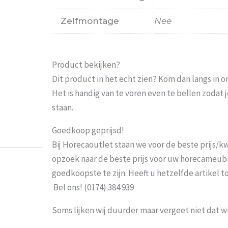
Zelfmontage
Nee
Product bekijken?
Dit product in het echt zien? Kom dan langs in 
rima
Probeer het nog snel
Het is handig van te voren even te bellen zoda
moeten wachten En 
staan.
rnhout
-
3 maart 2026
Goedkoop geprijsd!
Bij Horecaoutlet staan we voor de beste prijs/kwa
opzoek naar de beste prijs voor uw horecameubila
goedkoopste te zijn. Heeft u hetzelfde artikel 
Bel ons! (0174) 384 939
Soms lijken wij duurder maar vergeet niet dat w