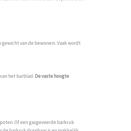
 en gewicht van de bewoners. Vaak wordt
 van het barblad.
De vaste hoogte
e poten. Of een gasgeveerde barkruk
r de barkruk draaibaar is en makkelijk