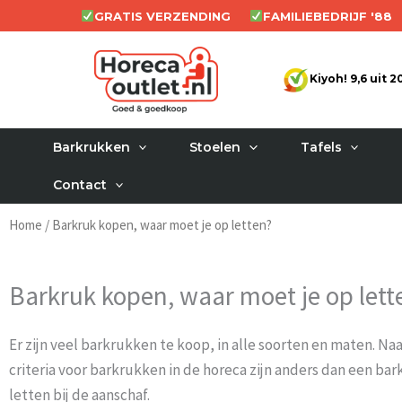
Ga
GRATIS VERZENDING
FAMILIEBEDRIJF '88
naar
de
Kiyoh! 9,6 uit 
inhoud
Barkrukken
Stoelen
Tafels
Contact
Home
/ Barkruk kopen, waar moet je op letten?
Barkruk kopen, waar moet je op lett
Er zijn veel barkrukken te koop, in alle soorten en maten. N
criteria voor barkrukken in de horeca zijn anders dan een bar
letten bij de aanschaf.