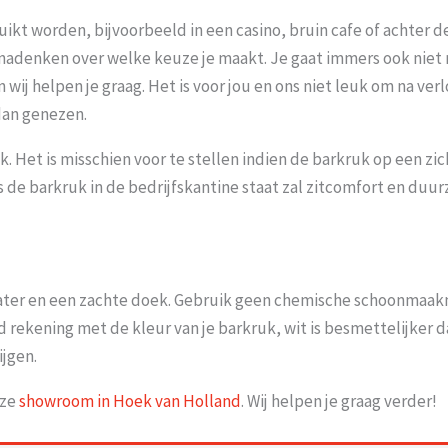
uikt worden, bijvoorbeeld in een casino, bruin cafe of achter 
 nadenken over welke keuze je maakt. Je gaat immers ook niet m
ij helpen je graag. Het is voor jou en ons niet leuk om na ver
dan genezen.
k. Het is misschien voor te stellen indien de barkruk op een zic
ls de barkruk in de bedrijfskantine staat zal zitcomfort en d
ater en een zachte doek. Gebruik geen chemische schoonmaak
 rekening met de kleur van je barkruk, wit is besmettelijker da
ijgen.
nze
showroom in Hoek van Holland
. Wij helpen je graag verder!