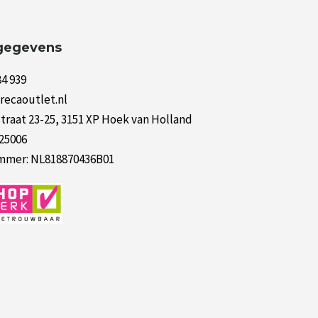
gegevens
84 939
recaoutlet.nl
raat 23-25, 3151 XP Hoek van Holland
125006
mer: NL818870436B01