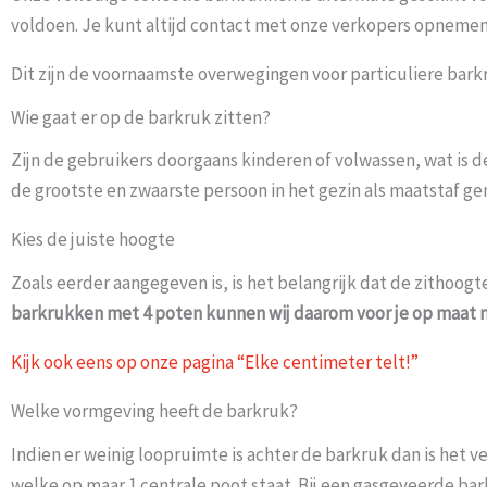
voldoen. Je kunt altijd contact met onze verkopers opnemen 
Dit zijn de voornaamste overwegingen voor particuliere bark
Wie gaat er op de barkruk zitten?
Zijn de gebruikers doorgaans kinderen of volwassen, wat is d
de grootste en zwaarste persoon in het gezin als maatstaf g
Kies de juiste hoogte
Zoals eerder aangegeven is, is het belangrijk dat de zithoogt
barkrukken met 4 poten kunnen wij daarom voor je op maat
Kijk ook eens op onze pagina “Elke centimeter telt!”
Welke vormgeving heeft de barkruk?
Indien er weinig loopruimte is achter de barkruk dan is het
welke op maar 1 centrale poot staat. Bij een gasgeveerde bar