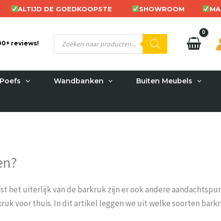
ALTIJD DE GOEDKOOPSTE
SHOWROOM
MA
Producten
200+ reviews!
zoeken
Poefs
Wandbanken
Buiten Meubels
en?
aast het uiterlijk van de barkruk zijn er ook andere aandachts
kruk voor thuis. In dit artikel leggen we uit welke soorten bark