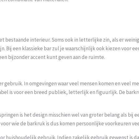
 bestaande interieur. Soms ook in letterlijke zin, als er wein
 Bij een klassieke bar zul je waarschijnlijk ook kiezen voor ee
 een bijzonder accent kunt geven aan de ruimte.
culier gebruik. In omgevingen waar veel mensen komen en veel 
abel is voor een breed publiek, letterlijk en figuurlijk. De b
springen is het design misschien wel van groter belang als bij ee
r voor wie de barkruk is dus komen persoonlijke voorkeuren ve
r huishoudelijk gebruik. Indien zakelijk gebruik gewenst is dan