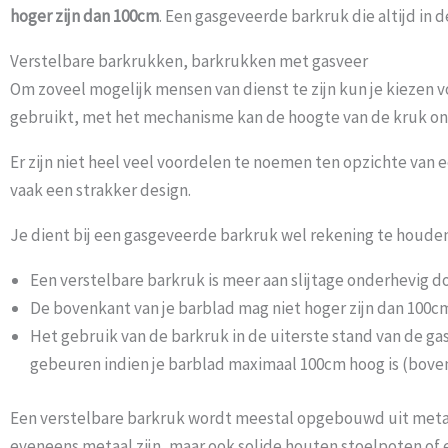
hoger zijn dan 100cm
. Een gasgeveerde barkruk die altijd in 
Verstelbare barkrukken, barkrukken met gasveer
Om zoveel mogelijk mensen van dienst te zijn kun je kiezen v
gebruikt, met het mechanisme kan de hoogte van de kruk on
Er zijn niet heel veel voordelen te noemen ten opzichte van
vaak een strakker design.
Je dient bij een gasgeveerde barkruk wel rekening te houde
Een verstelbare barkruk is meer aan slijtage onderhevig
De bovenkant van je barblad mag niet hoger zijn dan 100c
Het gebruik van de barkruk in de uiterste stand van de ga
gebeuren indien je barblad maximaal 100cm hoog is (bove
Een verstelbare barkruk wordt meestal opgebouwd uit metaa
eveneens metaal zijn, maar ook solide houten stoelpoten of 