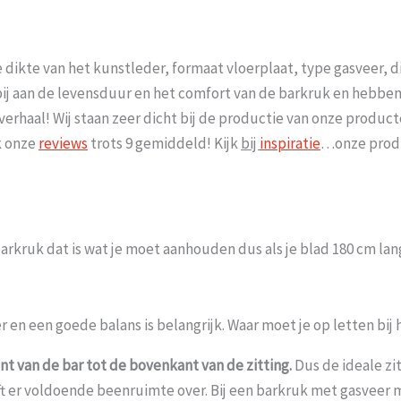
de dikte van het kunstleder, formaat vloerplaat, type gasveer, 
ij aan de levensduur en het comfort van de barkruk en hebben i
rhaal! Wij staan zeer dicht bij de productie van onze producte
k onze
reviews
trots 9 gemiddeld! Kijk
bij
inspiratie
…onze produ
kruk dat is wat je moet aanhouden dus als je blad 180 cm lang
r en een goede balans is belangrijk. Waar moet je op letten bij
t van de bar tot de bovenkant van de zitting.
Dus de ideale zi
lijft er voldoende beenruimte over. Bij een barkruk met gasvee