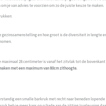
om je van advies te voorzien om zo de juiste keuze te maken.
rukken:
e gezinssamenstelling en hoe groot is de diversiteit in lengte
enomen.
e maximaal 28 centimeter is vanaf het zitvlak tot de bovenkant
 maken met een maximum van 80cm zithoogte.
 verstandig een smalle barkruk met recht naar beneden lopend
kruk heb je meer kans op schade aan de zitting/rugleuning daa