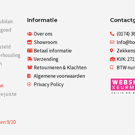
Informatie
Contact
bilair.
r goed
Over ons
(0174) 3
Showroom
Info@ho
steld
Betaal informatie
Zekkenst
verhouding
Verzending
KVK: 27
n
Retourneren & Klachten
BTW num
Algemene voorwaarden
Privacy Policy
an
e juiste
een
9
/
10