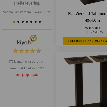
snelle levering.
Weets mieke
-
Turnhout
-
3 maart
Sandra
-
amsterdam
-
14 april 2026
2026
Flat Vierkant Tafelond
40x40cm
€
65,00
EXCL. 21% BTW
TOEVOEGEN AAN WINKEL
376
klanten waarderen ons
gemiddeld met een
9
/
10
Bekijk op KiyOh