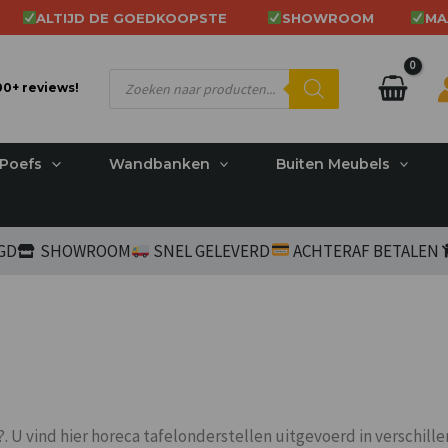
ALTIJD DE GOEDKOOPSTE
SHOWROOM
MA
Producten
200+ reviews!
zoeken
Poefs
Wandbanken
Buiten Meubels
RGD
SHOWROOM
SNEL GELEVERD
ACHTERAF BETALEN
. U vind hier horeca tafelonderstellen uitgevoerd in verschill