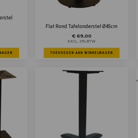
laten bezorgen Nu minimaal
andere adres en [...]
2 weken erop moeten
Esme
-
Gouda
-
14 december 2025
erstel
wachten En pakketdienst
Flat Rond Tafelonderstel Ø45cm
DHL [...]
€
69,00
Eric
-
Zwijndrecht
-
21 januari 2026
EXCL. 21% BTW
WAGEN
TOEVOEGEN AAN WINKELWAGEN