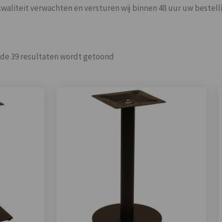
waliteit verwachten en versturen wij binnen 48 uur uw bestell
Gesorteerd
 de 39 resultaten wordt getoond
op
populariteit
Goed op de hoogte
Goede service
gehouden
Goed bereikbaar en op mijn
Probeer het nog sneller te
vraag of het toch op een