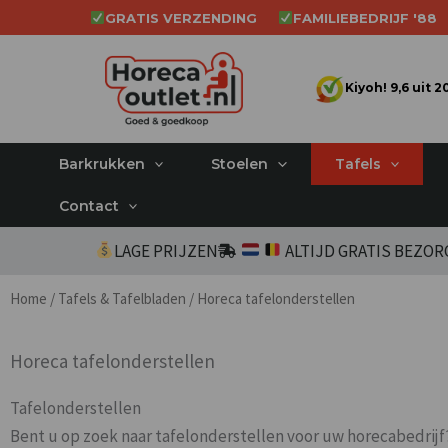
Ga
GRATIS VERZENDING
FAMILIEBEDRIJF '88
naar
de
Kiyoh! 9,6 uit 
inhoud
Barkrukken
Stoelen
Tafels
Contact
LAGE PRIJZEN
ALTIJD GRATIS BEZO
Home
/
Tafels & Tafelbladen
/ Horeca tafelonderstellen
Horeca tafelonderstellen
Tafelonderstellen
Bent u op zoek naar tafelonderstellen voor uw horecabedrijf?