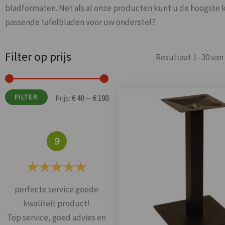
bladformaten. Net als al onze producten kunt u de hoogste k
passende tafelbladen voor uw onderstel?
Filter op prijs
Min.
Max.
Resultaat 1–30 van
prijs
prijs
FILTER
Prijs:
€ 40
—
€ 190
9
perfecte service goede
Alles super geleverd en
kwaliteit product!
mooie stoelen
Top service, goed advies en
Prima