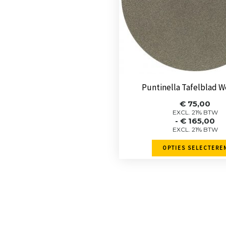
optie
kan
gekozen
worden
op
de
Puntinella Tafelblad W
product
Prijskla
€
75,00
€ 75,00
EXCL. 21% BTW
-
€
165,00
tot
EXCL. 21% BTW
€ 165,0
OPTIES SELECTERE