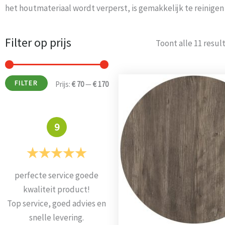
het houtmateriaal wordt verperst, is gemakkelijk te reinigen
Filter op prijs
Min.
Max.
Toont alle 11 resul
prijs
prijs
Dit
FILTER
Prijs:
€ 70
—
€ 170
product
heeft
meerde
9
variaties
Deze
optie
perfecte service goede
Alles super geleverd en
kan
kwaliteit product!
mooie stoelen
gekozen
Top service, goed advies en
Prima
worden
snelle levering.
op
Weets mieke
-
Turnhout
-
3 maart