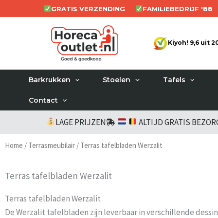
Ga
GRATIS VERZENDING
FAMILIEBEDRIJF '88
naar
de
Kiyoh! 9,6 uit 
inhoud
Barkrukken
Stoelen
Tafels
Contact
LAGE PRIJZEN
ALTIJD GRATIS BEZO
Home
/
Terrasmeubilair
/ Terras tafelbladen Werzalit
Terras tafelbladen Werzalit
Terras tafelbladen Werzalit
De Werzalit tafelbladen zijn leverbaar in verschillende des