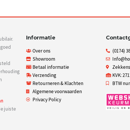
Informatie
Contact
bilair.
r goed
Over ons
(0174) 3
Showroom
Info@ho
steld
Betaal informatie
Zekkenst
verhouding
Verzending
KVK: 27
n
Retourneren & Klachten
BTW num
Algemene voorwaarden
Privacy Policy
an
e juiste