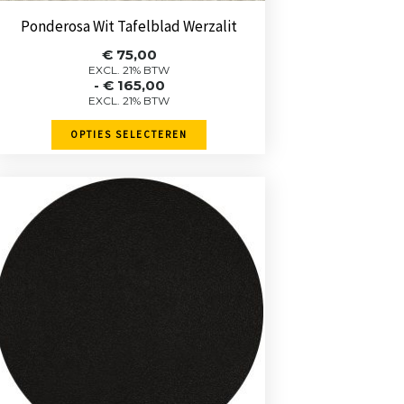
zoals ik ze verwachtte.
de
B
-
veuger
-
26 november 2025
Mer
Ponderosa Wit Tafelblad Werzalit
productpagina
Miranda
-
Leeuwarden
-
3
Prijsklasse:
€
75,00
€ 75,00
november 2025
EXCL. 21% BTW
-
€
165,00
tot
EXCL. 21% BTW
€ 165,00
OPTIES SELECTEREN
Dit
product
heeft
meerdere
variaties.
Deze
optie
kan
gekozen