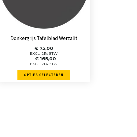
kan
gekozen
worden
op
de
Donkergrijs Tafelblad Werzalit
productpagina
Prijsklasse:
€
75,00
€ 75,00
EXCL. 21% BTW
-
€
165,00
tot
EXCL. 21% BTW
€ 165,00
OPTIES SELECTEREN