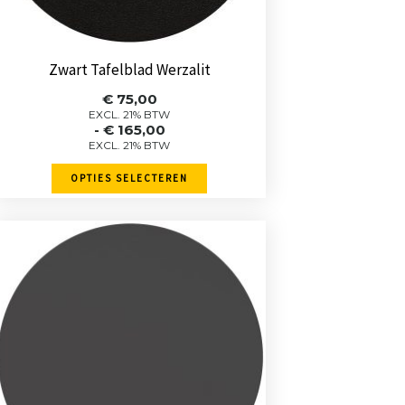
worden
op
de
Zwart Tafelblad Werzalit
productpagina
Prijsklasse:
€
75,00
€ 75,00
EXCL. 21% BTW
-
€
165,00
tot
EXCL. 21% BTW
€ 165,00
OPTIES SELECTEREN
Dit
product
heeft
meerdere
variaties.
Deze
optie