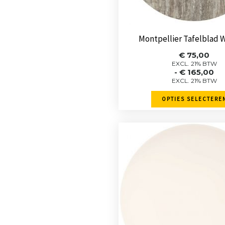
worden
op
de
Montpellier Tafelblad W
product
Prijskla
€
75,00
€ 75,00
EXCL. 21% BTW
-
€
165,00
tot
EXCL. 21% BTW
€ 165,0
OPTIES SELECTERE
Dit
product
heeft
meerde
variaties
Deze
optie