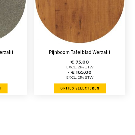
optie
kan
gekozen
worden
op
de
erzalit
Pijnboom Tafelblad Werzalit
pagina
productpagina
sse:
Prijsklasse:
€
75,00
€ 75,00
EXCL. 21% BTW
-
€
165,00
tot
EXCL. 21% BTW
0
€ 165,00
N
OPTIES SELECTEREN