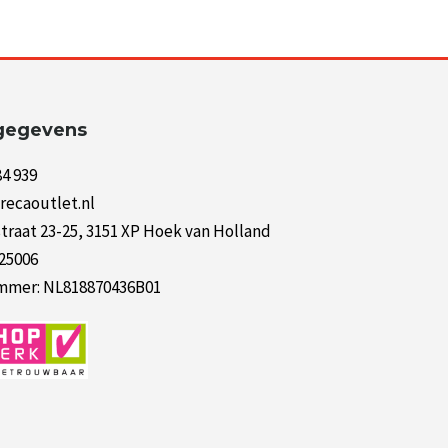
gegevens
84 939
recaoutlet.nl
raat 23-25, 3151 XP Hoek van Holland
125006
mer: NL818870436B01