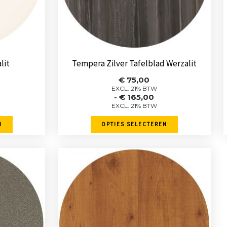
kan
gekozen
worden
op
de
lit
Tempera Zilver Tafelblad Werzalit
pagina
productpagina
sse:
Prijsklasse:
€
75,00
€ 75,00
EXCL. 21% BTW
-
€
165,00
tot
EXCL. 21% BTW
0
€ 165,00
N
OPTIES SELECTEREN
Dit
product
heeft
re
meerdere
.
variaties.
Deze