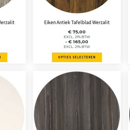
worden
op
de
erzalit
Eiken Antiek Tafelblad Werzalit
pagina
productpagina
sse:
Prijsklasse:
€
75,00
€ 75,00
EXCL. 21% BTW
-
€
165,00
tot
EXCL. 21% BTW
0
€ 165,00
N
OPTIES SELECTEREN
Dit
product
heeft
re
meerdere
.
variaties.
Deze
optie