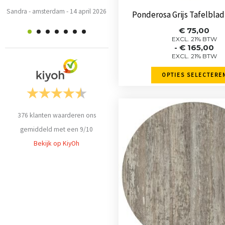
de
Sandra
-
amsterdam
-
14 april 2026
2026
Ponderosa Grijs Tafelblad
product
Prijskla
€
75,00
€ 75,00
EXCL. 21% BTW
-
€
165,00
tot
EXCL. 21% BTW
€ 165,0
OPTIES SELECTERE
Dit
376
klanten waarderen ons
product
gemiddeld met een
9
/
10
heeft
Bekijk op KiyOh
meerde
variaties
Deze
optie
kan
gekozen