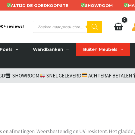
ALTIJD DE GOEDKOOPSTE
SHOWROOM
MA
Producten
200+ reviews!
zoeken
Poefs
Wandbanken
Buiten Meubels
RGD
SHOWROOM
SNEL GELEVERD
ACHTERAF BETALEN
sins en afmetingen. Weersbestendig en UV-resistent. Het glad