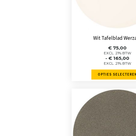
kan
gekozen
worden
op
de
Wit Tafelblad Werza
product
Prijskla
€
75,00
€ 75,00
EXCL. 21% BTW
-
€
165,00
tot
EXCL. 21% BTW
€ 165,0
OPTIES SELECTERE
Dit
product
heeft
meerde
variaties
Deze