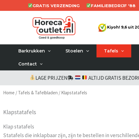
Ga
GRATIS VERZENDING
FAMILIEBEDRIJF '88
naar
de
Kiyoh! 9,6 uit 
inhoud
Barkrukken
Stoelen
Tafels
Contact
LAGE PRIJZEN
ALTIJD GRATIS BEZO
Home
/
Tafels & Tafelbladen
/ Klapstatafels
Klapstatafels
Klap statafels
Statafels die inklapbaar zijn, zijn te bestellen in verschille