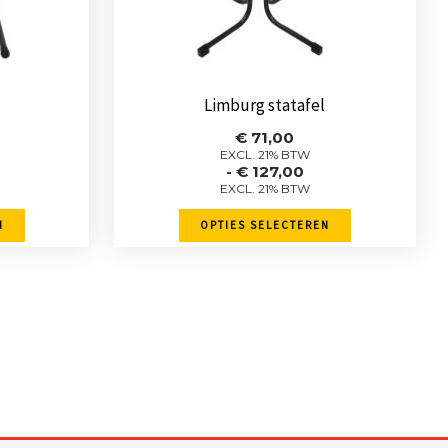
gekozen
worden
op
de
Limburg statafel
pagina
productpagina
sse:
Prijsklasse:
€
71,00
0
€ 71,00
EXCL. 21% BTW
-
€
127,00
tot
EXCL. 21% BTW
0
€ 127,00
N
OPTIES SELECTEREN