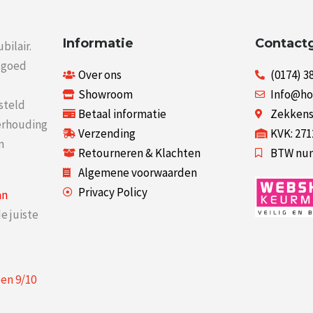
Informatie
Contact
bilair.
r goed
Over ons
(0174) 3
Showroom
Info@ho
steld
Betaal informatie
Zekkenst
verhouding
Verzending
KVK: 27
n
Retourneren & Klachten
BTW num
Algemene voorwaarden
Privacy Policy
an
e juiste
een
9
/
10