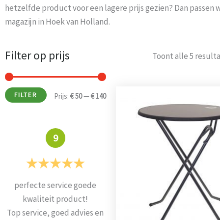
hetzelfde product voor een lagere prijs gezien? Dan passen wi
magazijn in Hoek van Holland.
Filter op prijs
Min.
Max.
Toont alle 5 result
prijs
prijs
Dit
FILTER
Prijs:
€ 50
—
€ 140
product
heeft
meerde
9
variaties
Deze
optie
perfecte service goede
Alles super geleverd en
kan
kwaliteit product!
mooie stoelen
gekozen
Top service, goed advies en
Prima
worden