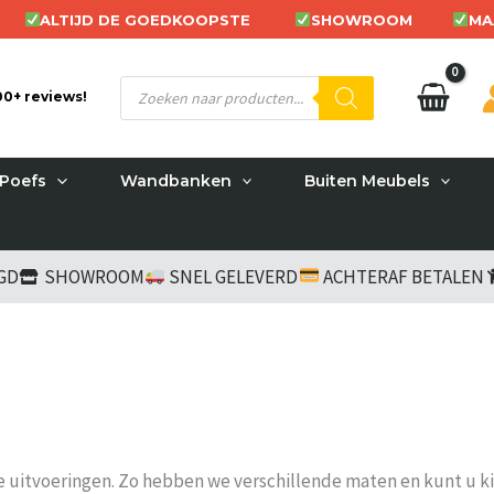
ALTIJD DE GOEDKOOPSTE
SHOWROOM
MA
Producten
200+ reviews!
zoeken
Poefs
Wandbanken
Buiten Meubels
RGD
SHOWROOM
SNEL GELEVERD
ACHTERAF BETALEN
nde uitvoeringen. Zo hebben we verschillende maten en kunt u ki