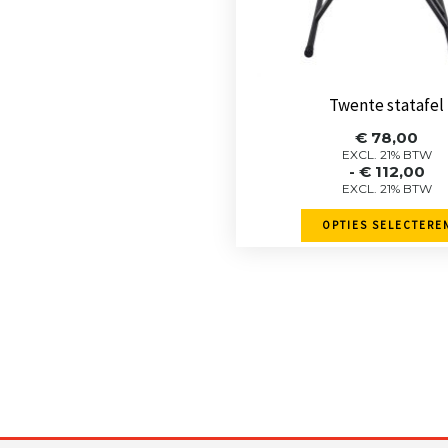
gekozen
worden
op
de
Twente statafel
product
Prijskla
€
78,00
€ 78,0
EXCL. 21% BTW
-
€
112,00
tot
EXCL. 21% BTW
€ 112,0
OPTIES SELECTERE