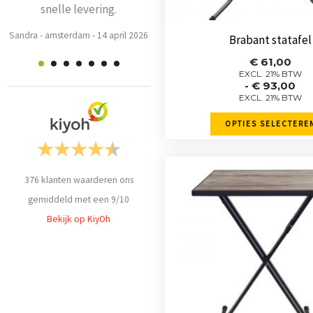
snelle levering.
op
Weets mieke
-
Turnhout
-
3 maart
de
Sandra
-
amsterdam
-
14 april 2026
2026
Brabant statafel
product
Prijskla
€
61,00
€ 61,00
EXCL. 21% BTW
-
€
93,00
tot
EXCL. 21% BTW
€ 93,0
OPTIES SELECTERE
Dit
376
klanten waarderen ons
product
gemiddeld met een
9
/
10
heeft
Bekijk op KiyOh
meerde
variaties
Deze
optie
kan