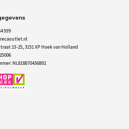
gegevens
84 939
recaoutlet.nl
raat 23-25, 3151 XP Hoek van Holland
125006
mer: NL818870436B01