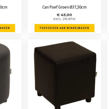
2 weken erop moeten
Esme
-
Gouda
-
14 december 2025
50cm
Can Poef Groen Ø37,50cm
wachten En pakketdienst
€
45,00
DHL [...]
EXCL. 21% BTW
Eric
-
Zwijndrecht
-
21 januari 2026
WAGEN
TOEVOEGEN AAN WINKELWAGEN