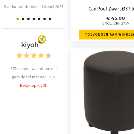
Sandra
-
amsterdam
-
14 april 2026
2026
Can Poef Zwart Ø37,
€
45,00
EXCL. 21% BTW
TOEVOEGEN AAN WINKEL
376
klanten waarderen ons
gemiddeld met een
9
/
10
Bekijk op KiyOh