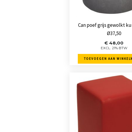
Can poef grijs gewolkt k
Ø37,50
€
48,00
EXCL. 21% BTW
TOEVOEGEN AAN WINKEL