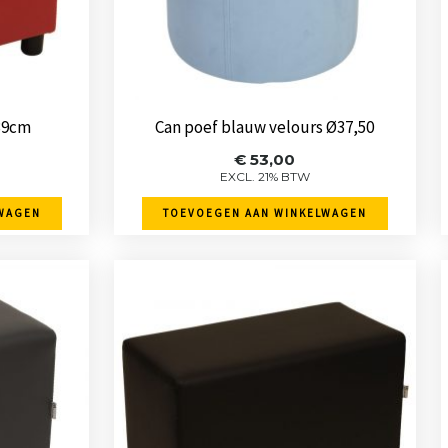
39cm
Can poef blauw velours Ø37,50
€
53,00
EXCL. 21% BTW
WAGEN
TOEVOEGEN AAN WINKELWAGEN