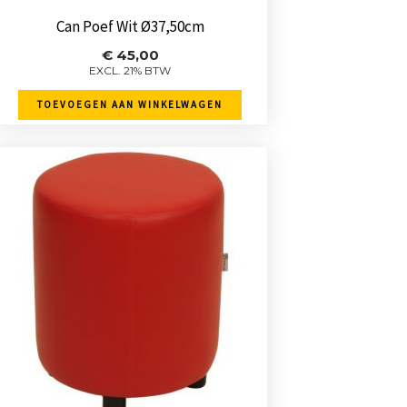
zoals ik ze verwachtte.
B
-
veuger
-
26 november 2025
Mer
Can Poef Wit Ø37,50cm
Miranda
-
Leeuwarden
-
3
€
45,00
november 2025
EXCL. 21% BTW
TOEVOEGEN AAN WINKELWAGEN