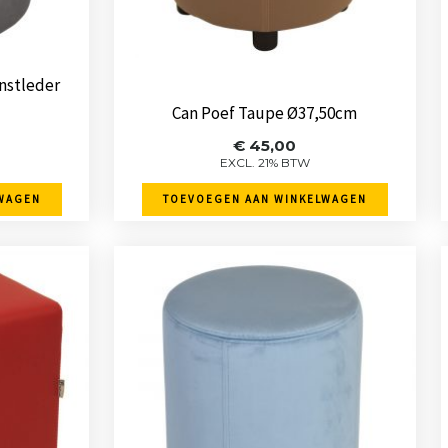
unstleder
Can Poef Taupe Ø37,50cm
€
45,00
EXCL. 21% BTW
WAGEN
TOEVOEGEN AAN WINKELWAGEN