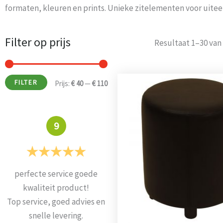
formaten, kleuren en prints. Unieke zitelementen voor uite
Filter op prijs
Min.
Max.
Resultaat 1–30 van
prijs
prijs
FILTER
Prijs:
€ 40
—
€ 110
9
perfecte service goede
Alles super geleverd en
kwaliteit product!
mooie stoelen
Top service, goed advies en
Prima
snelle levering.
Weets mieke
-
Turnhout
-
3 maart