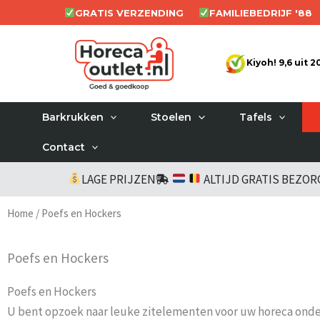
Ga
GRATIS VERZENDING
FAMILIEBEDRIJF '88
naar
de
Kiyoh! 9,6 uit 
inhoud
Barkrukken
Stoelen
Tafels
Contact
LAGE PRIJZEN
ALTIJD GRATIS BEZO
Home
/ Poefs en Hockers
Poefs en Hockers
Poefs en Hockers
U bent opzoek naar leuke zitelementen voor uw horeca onder