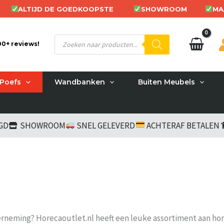
ALTIJD DE GOEDKOOPSTE
SHOWROOM
MA
Producten
200+ reviews!
zoeken
Poefs
Wandbanken
Buiten Meubels
RGD
SHOWROOM
SNEL GELEVERD
ACHTERAF BETALEN
neming? Horecaoutlet.nl heeft een leuke assortiment aan hore