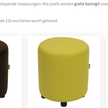
enlopende toepassingen. Alle poefs worden
gratis bezorgd
zowe
Gesorteerd
 de 110 resultaten wordt getoond
op
populariteit
Goed op de hoogte
Goede service
gehouden
Goed bereikbaar en op mijn
Probeer het nog sneller te
vraag of het toch op een
laten bezorgen Nu minimaal
andere adres en [...]