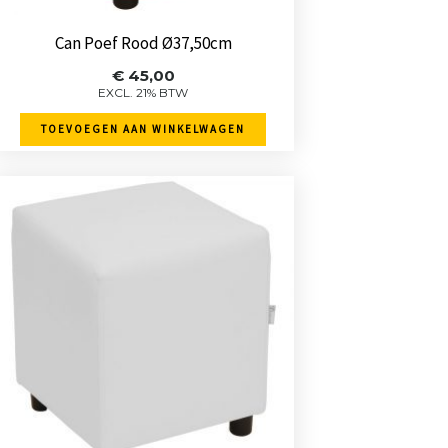
Can Poef Rood Ø37,50cm
€
45,00
EXCL. 21% BTW
TOEVOEGEN AAN WINKELWAGEN