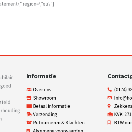
atement\” region=\”eu\”]
Informatie
Contact
bilair.
r goed
Over ons
(0174) 3
Showroom
Info@ho
steld
Betaal informatie
Zekkenst
verhouding
Verzending
KVK: 27
n
Retourneren & Klachten
BTW num
Algemene voorwaarden