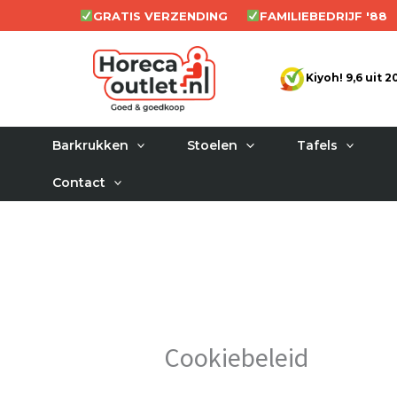
Ga
GRATIS VERZENDING
FAMILIEBEDRIJF '88
naar
de
Kiyoh! 9,6 uit 
inhoud
Barkrukken
Stoelen
Tafels
Contact
Cookiebeleid