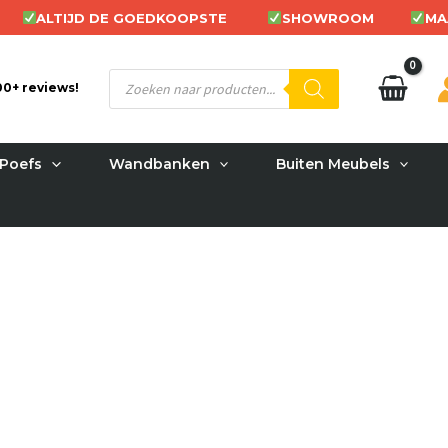
ALTIJD DE GOEDKOOPSTE
SHOWROOM
MA
Producten
200+ reviews!
zoeken
Poefs
Wandbanken
Buiten Meubels