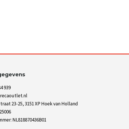
gegevens
84 939
recaoutlet.nl
raat 23-25, 3151 XP Hoek van Holland
125006
mer: NL818870436B01