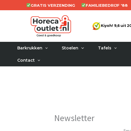
Ga
GRATIS VERZENDING
FAMILIEBEDRIJF '88
naar
de
Kiyoh! 9,6 uit 
inhoud
Barkrukken
Stoelen
Tafels
Contact
Newsletter
Ema