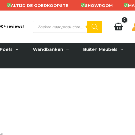
ALTIJD DE GOEDKOOPSTE
SHOWROOM
MA
Producten
200+ reviews!
zoeken
Poefs
Wandbanken
Buiten Meubels
il