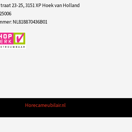
raat 23-25, 3151 XP Hoek van Holland
125006
mer: NL818870436B01
Horecameubilair.nl