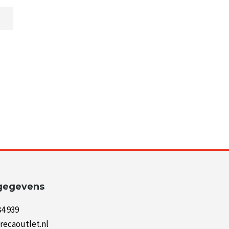
gegevens
84 939
recaoutlet.nl