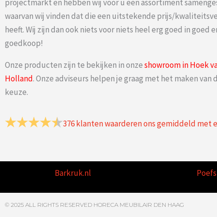
projectmarkt en hebben wij voor u een assortiment samenge
waarvan wij vinden dat die een uitstekende prijs/kwaliteits
heeft. Wij zijn dan ook niets voor niets heel erg goed in goed e
goedkoop!
Onze producten zijn te bekijken in onze
showroom in Hoek v
Holland
. Onze adviseurs helpen je graag met het maken van d
keuze.
376
klanten waarderen ons gemiddeld met 
Barkruk.nl
Poefs
© 2025 ALL RIGHTS RESERVED HORECA MEUBILAIR DEN HAAG