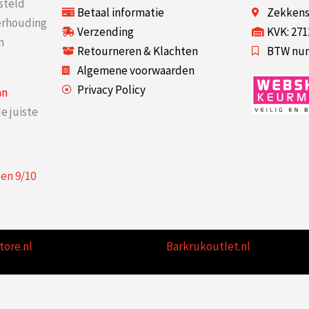
steld
Betaal informatie
Zekkenst
verhouding
Verzending
KVK: 27
n
Retourneren & Klachten
BTW num
Algemene voorwaarden
Privacy Policy
an
e juiste
een
9
/
10
tore.nl
Barkrukoutlet.nl