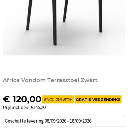
Africa Vondom Terrasstoel Zwart
€
120,00
EXCL. 21% BTW
GRATIS VERZENDING!
Prijs incl. btw: €145,20
Africa
Geschatte levering 08/09/2026 - 18/09/2026
Vondom