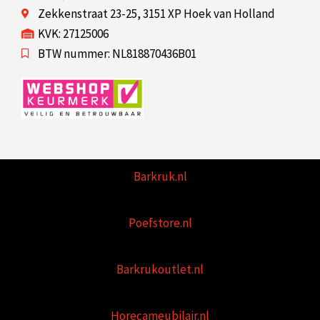
Zekkenstraat 23-25, 3151 XP Hoek van Holland
KVK: 27125006
BTW nummer: NL818870436B01
Barkruk.nl
Poefstore.nl
Barkrukoutlet.nl
Horecameubilair.nl