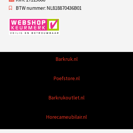
BTW nummer: NL818870436B01
Barkruk.nl
Poefstore.nl
Barkrukoutlet.nl
Horecameubilair.nl