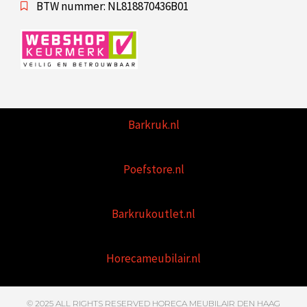
BTW nummer: NL818870436B01
Barkruk.nl
Poefstore.nl
Barkrukoutlet.nl
Horecameubilair.nl
© 2025 ALL RIGHTS RESERVED HORECA MEUBILAIR DEN HAAG