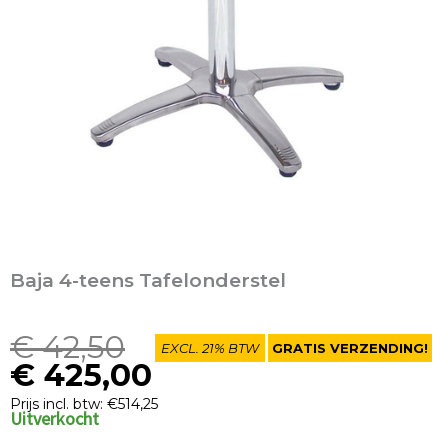
Baja 4-teens Tafelonderstel
Oorspronkelijke
Huidige
€
42,50
EXCL. 21% BTW
GRATIS VERZENDING!
prijs
prijs
€
425,00
was:
is:
Prijs incl. btw: €514,25
Uitverkocht
€ 42,50.
€ 425,00.