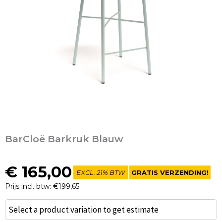
BarCloë Barkruk Blauw
€
165,00
EXCL. 21% BTW
GRATIS VERZENDING!
Prijs incl. btw: €199,65
BarCloë
Select a product variation to get estimate
Barkruk