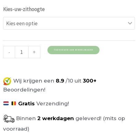
Blauw
Kies-uw-zithoogte
aantal
-
+
TOEVOEGEN AAN WINKELWAGEN
Wij krijgen een
8.9
/10 uit
300+
Beoordelingen!
Gratis
Verzending!
Binnen
2 werkdagen
geleverd! (mits op
voorraad)