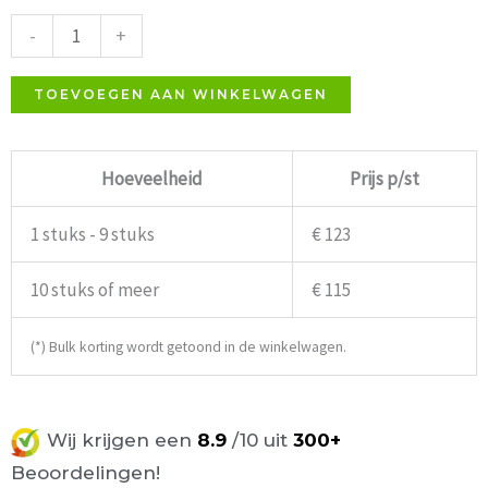
Rood-
-
+
Oranje
65cm
TOEVOEGEN AAN WINKELWAGEN
aantal
Hoeveelheid
Prijs p/st
1 stuks - 9 stuks
€ 123
10 stuks of meer
€ 115
(*) Bulk korting wordt getoond in de winkelwagen.
Wij krijgen een
8.9
/10 uit
300+
Beoordelingen!