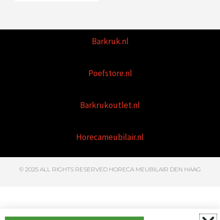
Barkruk.nl
Poefstore.nl
Barkrukoutlet.nl
Horecameubilair.nl
© 2025 ALL RIGHTS RESERVED HORECA MEUBILAIR DEN HAAG