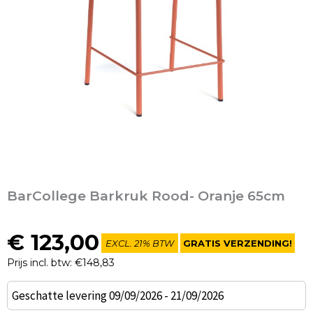
BarCollege Barkruk Rood- Oranje 65cm
€
123,00
EXCL. 21% BTW
GRATIS VERZENDING!
Prijs incl. btw: €148,83
BarCollege
Geschatte levering 09/09/2026 - 21/09/2026
Barkruk