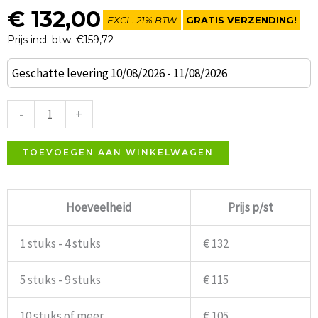
€
132,00
EXCL. 21% BTW
GRATIS VERZENDING!
Prijs incl. btw: €159,72
Barkruk
Geschatte levering 10/08/2026 - 11/08/2026
Lodge
donkerbruin
-
+
beukenhout
aantal
TOEVOEGEN AAN WINKELWAGEN
Hoeveelheid
Prijs p/st
1 stuks - 4 stuks
€ 132
5 stuks - 9 stuks
€ 115
10 stuks of meer
€ 105