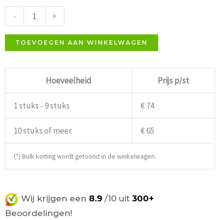
blank
-
+
aantal
TOEVOEGEN AAN WINKELWAGEN
Hoeveelheid
Prijs p/st
1 stuks - 9 stuks
€ 74
10 stuks of meer
€ 65
(*) Bulk korting wordt getoond in de winkelwagen.
Wij krijgen een
8.9
/10 uit
300+
Beoordelingen!