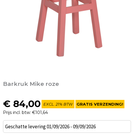
Barkruk Mike roze
€
84,00
EXCL. 21% BTW
GRATIS VERZENDING!
Prijs incl. btw: €101,64
Barkruk
Geschatte levering 01/09/2026 - 09/09/2026
Mike