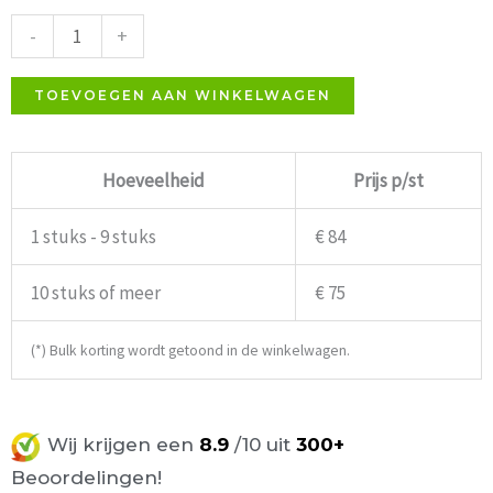
roze
-
+
aantal
TOEVOEGEN AAN WINKELWAGEN
Hoeveelheid
Prijs p/st
1 stuks - 9 stuks
€ 84
10 stuks of meer
€ 75
(*) Bulk korting wordt getoond in de winkelwagen.
Wij krijgen een
8.9
/10 uit
300+
Beoordelingen!