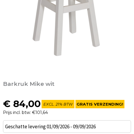
Barkruk Mike wit
€
84,00
EXCL. 21% BTW
GRATIS VERZENDING!
Prijs incl. btw: €101,64
Barkruk
Geschatte levering 01/09/2026 - 09/09/2026
Mike