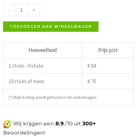
wit
-
+
aantal
TOEVOEGEN AAN WINKELWAGEN
Hoeveelheid
Prijs p/st
1 stuks - 9 stuks
€ 84
10 stuks of meer
€ 75
(*) Bulk korting wordt getoond in de winkelwagen.
Wij krijgen een
8.9
/10 uit
300+
Beoordelingen!