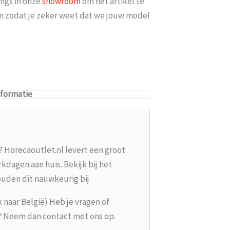
ngs in onze
showroom
om het artikel te
len zodat je zeker weet dat we jouw model
nformatie
? Horecaoutlet.nl levert een groot
kdagen aan huis. Bekijk bij het
ouden dit nauwkeurig bij.
k naar België) Heb je vragen of
g? Neem dan contact met ons op.