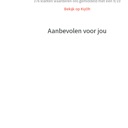
376
klanten waarderen ons gemiddeld met een
9
/
10
Bekijk op KiyOh
Aanbevolen voor jou