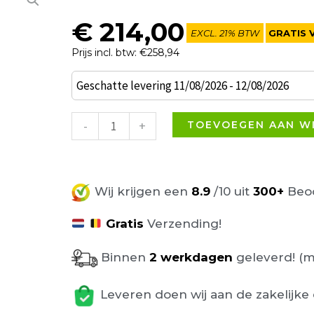
€
214,00
EXCL. 21% BTW
GRATIS 
Prijs incl. btw: €258,94
Barwilmer
Geschatte levering 11/08/2026 - 12/08/2026
Vintage
barkruk
-
+
TOEVOEGEN AAN W
grijs
kunstleder
aantal
Wij krijgen een
8.9
/10 uit
300+
Beoo
Gratis
Verzending!
Binnen
2 werkdagen
geleverd! (m
Leveren doen wij aan de zakelijke 