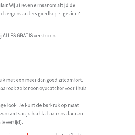
ir. Wij streven er naar om altijd de
toch ergens anders goedkoper gezien?
ij
ALLES
GRATIS
versturen.
ruk met een meer dan goed zitcomfort.
maar ook zeker een eyecatcher voor thuis
ge look. Je kunt de barkruk op maat
venkant van je barblad aan ons door en
levertijd).