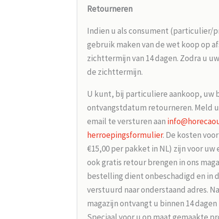
Retourneren
Indien u als consument (particulier/p
gebruik maken van de wet koop op afs
zichttermijn van 14 dagen. Zodra u uw
de zichttermijn.
U kunt, bij particuliere aankoop, uw 
ontvangstdatum retourneren. Meld u
email te versturen aan
info@horecaou
herroepingsformulier
. De kosten voo
€15,00 per pakket in NL) zijn voor uw
ook gratis retour brengen in ons maga
bestelling dient onbeschadigd en in 
verstuurd naar onderstaand adres. Na
magazijn ontvangt u binnen 14 dagen
Speciaal voor u op maat gemaakte p