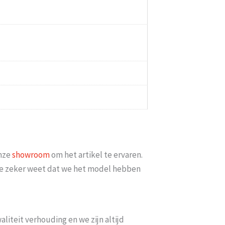
minimaal 2 weken erop
Goed bereikbaar en op mijn vraag of
iets meer met [...]
datum bezorgd kon w
6
Esme
-
Gouda
-
14 
onze
showroom
om het artikel te ervaren.
t je zeker weet dat we het model hebben
liteit verhouding en we zijn altijd