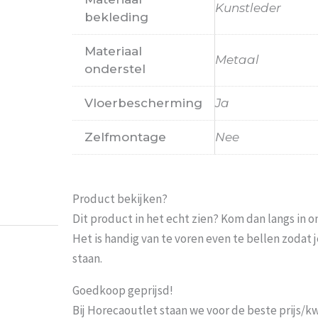
Kunstleder
bekleding
Materiaal
Metaal
onderstel
Vloerbescherming
Ja
Zelfmontage
Nee
Probeer het nog sneller te laten bezorgen Nu 
moeten wachten En pakketdienst DHL moet er 
Eric
-
Zwijndrecht
-
21 januari 202
Product bekijken?
Dit product in het echt zien? Kom dan langs in 
Het is handig van te voren even te bellen zoda
staan.
Goedkoop geprijsd!
Bij Horecaoutlet staan we voor de beste prijs/kwa