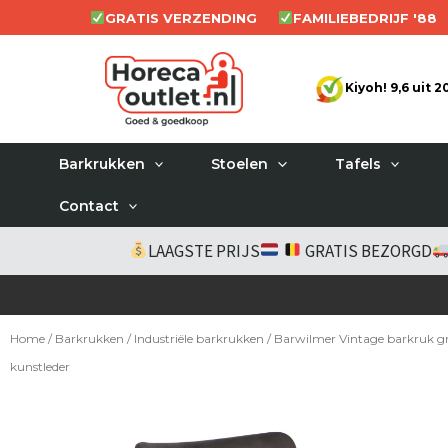
Ga
GRATIS VERZENDING
FAMILIEBEDRIJF '88
naar
de
Kiyoh! 9,6 uit 
inhoud
Barkrukken
Stoelen
Tafels
Contact
LAAGSTE PRIJS
GRATIS BEZORGD
Home
/
Barkrukken
/
Industriële barkrukken
/ Barwilmer Vintage barkruk gr
kunstleder