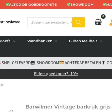
ALTIJD DE GOEDKOOPSTE
SHOWROOM
MA
Producten
200+ reviews!
zoeken
Poefs
Wandbanken
Buiten Meubels
SNEL GELEVERD
SHOWROOM
ACHTERAF BETALEN
OO
Elders goedkoper? -10%
ijs
Barwilmer Vintage barkruk grijs