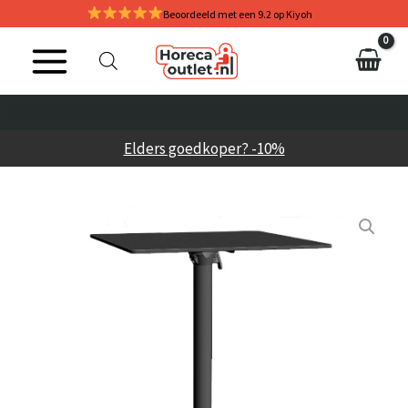
Ga
Beoordeeld met een 9.2 op Kiyoh
naar
de
inhoud
Elders goedkoper? -10%