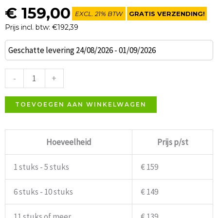
€
159,00
EXCL. 21% BTW
GRATIS VERZENDING!
Prijs incl. btw: €192,39
Beachhouse
Geschatte levering 24/08/2026 - 01/09/2026
klaptafel
zwart
-
+
aantal
TOEVOEGEN AAN WINKELWAGEN
Hoeveelheid
Prijs p/st
1 stuks - 5 stuks
€ 159
6 stuks - 10 stuks
€ 149
11 stuks of meer
€ 139