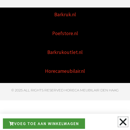
Barkruk.nl
Poefstore.nl
Barkrukoutlet.nl
Horecameubilair.nl
© 2025 ALL RIGHTS RESERVED HORECA MEUBILAIR DEN HAAG
VOEG TOE AAN WINKELWAGEN