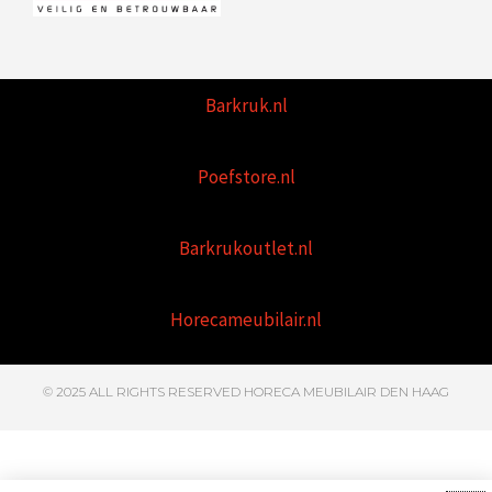
Barkruk.nl
Poefstore.nl
Barkrukoutlet.nl
Horecameubilair.nl
© 2025 ALL RIGHTS RESERVED HORECA MEUBILAIR DEN HAAG