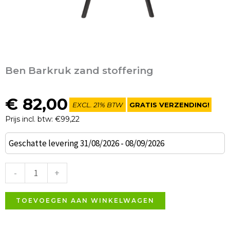
Ben Barkruk zand stoffering
€
82,00
EXCL. 21% BTW
GRATIS VERZENDING!
Prijs incl. btw: €99,22
Ben
Geschatte levering 31/08/2026 - 08/09/2026
Barkruk
zand
-
+
stoffering
aantal
TOEVOEGEN AAN WINKELWAGEN