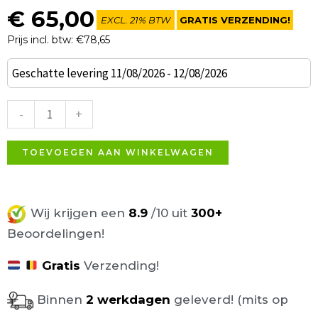
€
65,00
EXCL. 21% BTW
GRATIS VERZENDING!
Prijs incl. btw: €78,65
Block
Geschatte levering 11/08/2026 - 12/08/2026
poef
bruin
-
+
geweven
stof
TOEVOEGEN AAN WINKELWAGEN
39x39cm
aantal
Wij krijgen een
8.9
/10 uit
300+
Beoordelingen!
Gratis
Verzending!
Binnen
2 werkdagen
geleverd! (mits op