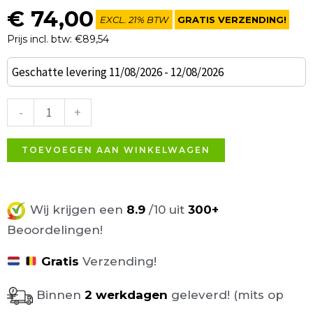
€
74,00
EXCL. 21% BTW
GRATIS VERZENDING!
Prijs incl. btw: €89,54
Block
Geschatte levering 11/08/2026 - 12/08/2026
Poef
Granny
-
+
Pink
Velvet
TOEVOEGEN AAN WINKELWAGEN
39x39cm
aantal
Wij krijgen een
8.9
/10 uit
300+
Beoordelingen!
Gratis
Verzending!
Binnen
2 werkdagen
geleverd! (mits op