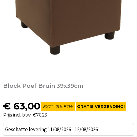
Block Poef Bruin 39x39cm
€
63,00
EXCL. 21% BTW
GRATIS VERZENDING!
Prijs incl. btw: €76,23
Block
Geschatte levering 11/08/2026 - 12/08/2026
Poef