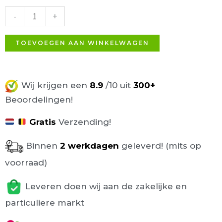
Bruin
-
+
39x39cm
aantal
TOEVOEGEN AAN WINKELWAGEN
Wij krijgen een
8.9
/10 uit
300+
Beoordelingen!
Gratis
Verzending!
Binnen
2 werkdagen
geleverd! (mits op
voorraad)
Leveren doen wij aan de zakelijke en
particuliere markt