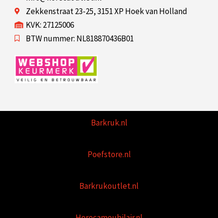
Zekkenstraat 23-25, 3151 XP Hoek van Holland
KVK: 27125006
BTW nummer: NL818870436B01
Barkruk.nl
Poefstore.nl
Barkrukoutlet.nl
Horecameubilair.nl