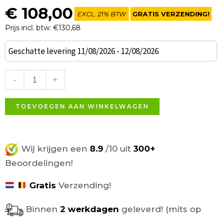
€
108,00
EXCL. 21% BTW
GRATIS VERZENDING!
Prijs incl. btw: €130,68
Brick
Geschatte levering 11/08/2026 - 12/08/2026
poef
bruin
-
+
velours
78x39cm
TOEVOEGEN AAN WINKELWAGEN
aantal
Wij krijgen een
8.9
/10 uit
300+
Beoordelingen!
Gratis
Verzending!
Binnen
2 werkdagen
geleverd! (mits op