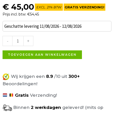
€
45,00
EXCL. 21% BTW
GRATIS VERZENDING!
Prijs incl. btw: €54,45
Can
Geschatte levering 11/08/2026 - 12/08/2026
poef
bruin
-
+
geweven
stof
TOEVOEGEN AAN WINKELWAGEN
Ø37,50
aantal
Wij krijgen een
8.9
/10 uit
300+
Beoordelingen!
Gratis
Verzending!
Binnen
2 werkdagen
geleverd! (mits op