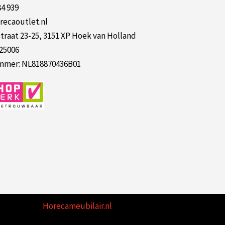
84 939
recaoutlet.nl
raat 23-25, 3151 XP Hoek van Holland
125006
mer: NL818870436B01
Horecameubilair.nl