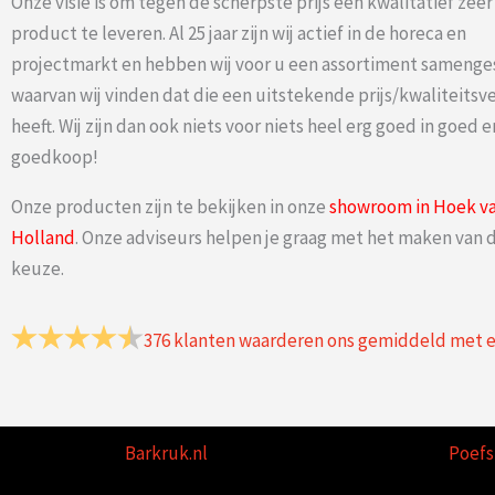
Onze visie is om tegen de scherpste prijs een kwalitatief zee
product te leveren. Al 25 jaar zijn wij actief in de horeca en
projectmarkt en hebben wij voor u een assortiment samenge
waarvan wij vinden dat die een uitstekende prijs/kwaliteits
heeft. Wij zijn dan ook niets voor niets heel erg goed in goed e
goedkoop!
Onze producten zijn te bekijken in onze
showroom in Hoek v
Holland
. Onze adviseurs helpen je graag met het maken van d
keuze.
376
klanten waarderen ons gemiddeld met 
Barkruk.nl
Poefs