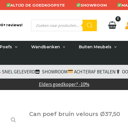
ALTIJD DE GOEDKOOPSTE
SHOWROOM
MA
Producten
200+ reviews!
zoeken
Poefs
Wandbanken
Buiten Meubels
SNEL GELEVERD
SHOWROOM
ACHTERAF BETALEN
OO
Elders goedkoper? -10%
Can poef bruin velours Ø37,50