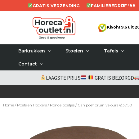
Ga
GRATIS VERZENDING
FAMILIEBEDRIJF '88
naar
de
Kiyoh! 9,6 uit 
inhoud
Barkrukken
Stoelen
Tafels
Contact
LAAGSTE PRIJS
GRATIS BEZORGD
Home
/
Poefs en Hockers
/
Ronde poefjes
/ Can poef bruin velours Ø37,50