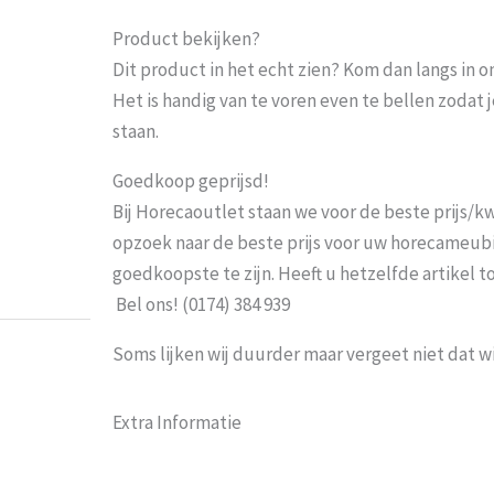
Product bekijken?
Dit product in het echt zien? Kom dan langs in 
Het is handig van te voren even te bellen zoda
staan.
Goedkoop geprijsd!
Prima
Bij Horecaoutlet staan we voor de beste prijs/kwa
Weets mieke
-
Turnhout
-
3 maart 2
opzoek naar de beste prijs voor uw horecameubila
goedkoopste te zijn. Heeft u hetzelfde artikel 
Bel ons! (0174) 384 939
Soms lijken wij duurder maar vergeet niet dat w
Extra Informatie