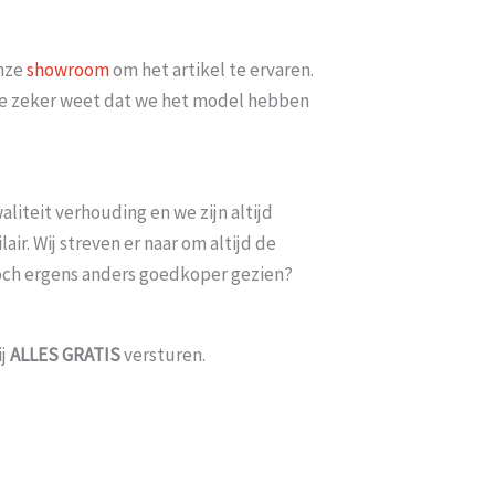
onze
showroom
om het artikel te ervaren.
t je zeker weet dat we het model hebben
Probeer het nog sneller te laten b
liteit verhouding en we zijn altijd
moeten wachten En pakketdienst D
026
ir. Wij streven er naar om altijd de
Eric
-
Zwijndrecht
-
toch ergens anders goedkoper gezien?
ij
ALLES
GRATIS
versturen.