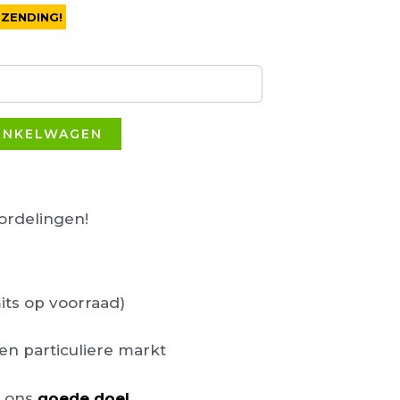
RZENDING!
INKELWAGEN
rdelingen!
its op voorraad)
en particuliere markt
n ons
goede doel