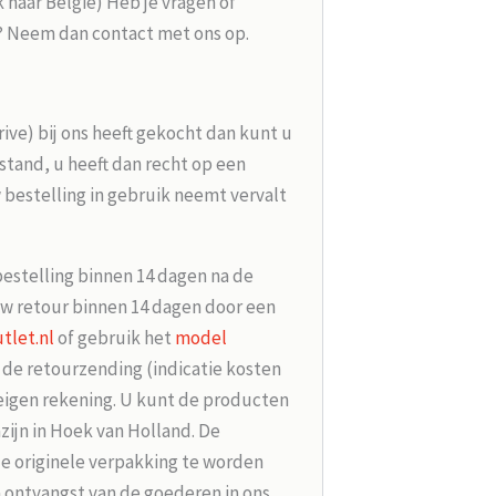
k naar België) Heb je vragen of
g? Neem dan contact met ons op.
rive) bij ons heeft gekocht dan kunt u
tand, u heeft dan recht op een
 bestelling in gebruik neemt vervalt
bestelling binnen 14 dagen na de
w retour binnen 14 dagen door een
tlet.nl
of gebruik het
model
r de retourzending (indicatie kosten
 eigen rekening. U kunt de producten
zijn in Hoek van Holland. De
de originele verpakking te worden
 ontvangst van de goederen in ons