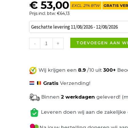
€
53,00
EXCL. 21% BTW
GRATIS VE
Prijs incl. btw: €64,13
Can
Geschatte levering 11/08/2026 - 12/08/2026
poef
bruin
-
+
TOEVOEGEN AAN W
velours
Ø37,50
aantal
Wij krijgen een
8.9
/10 uit
300+
Beoo
Gratis
Verzending!
Binnen
2 werkdagen
geleverd! (m
Leveren doen wij aan de zakelijke 
Na jouw bestelling doneren wij aa