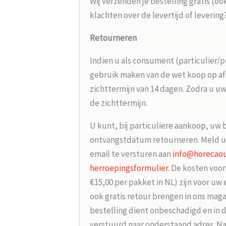
Wij verzenden je bestelling gratis (oo
klachten over de levertijd of leverin
Retourneren
Indien u als consument (particulier/p
gebruik maken van de wet koop op afs
zichttermijn van 14 dagen. Zodra u uw
de zichttermijn.
U kunt, bij particuliere aankoop, uw 
ontvangstdatum retourneren. Meld u
email te versturen aan
info@horecaou
herroepingsformulier
. De kosten voo
€15,00 per pakket in NL) zijn voor uw
ook gratis retour brengen in ons maga
bestelling dient onbeschadigd en in 
verstuurd naar onderstaand adres. Na