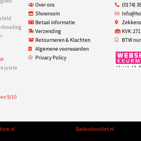
r goed
Over ons
(0174) 3
Showroom
Info@ho
steld
Betaal informatie
Zekkenst
verhouding
Verzending
KVK: 27
n
Retourneren & Klachten
BTW num
Algemene voorwaarden
Privacy Policy
an
e juiste
een
9
/
10
tore.nl
Barkrukoutlet.nl