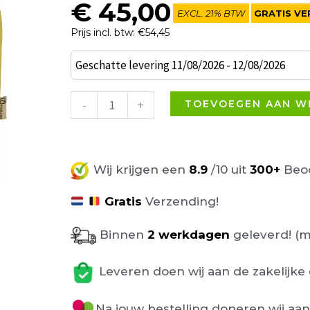
€
45,00
EXCL. 21% BTW
GRATIS VE
Prijs incl. btw: €54,45
Can
Geschatte levering 11/08/2026 - 12/08/2026
Poef
Groen
-
+
TOEVOEGEN AAN W
Ø37,50cm
aantal
Wij krijgen een
8.9
/10 uit
300+
Beoo
Gratis
Verzending!
Binnen
2 werkdagen
geleverd! (m
Leveren doen wij aan de zakelijke 
Na jouw bestelling doneren wij aa