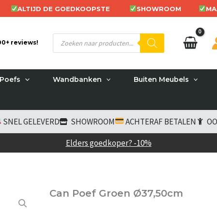
ALTIJD DE GOEDKOOPSTE
SHOWROOM
MA
Producten
200+ reviews!
zoeken
Poefs
Wandbanken
Buiten Meubels
SNEL GELEVERD
SHOWROOM
ACHTERAF BETALEN
OO
Elders goedkoper? -10%
Can Poef Groen Ø37,50cm