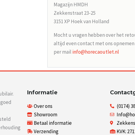
Magazijn HMDH
Zekkenstraat 23-25
3151 XP Hoek van Holland
Mocht u vragen hebben over het reto
altijd even contact met ons opneme
per mail
info@horecaoutlet.nl
Informatie
Contact
bilair.
r goed
Over ons
(0174) 3
Showroom
Info@ho
steld
Betaal informatie
Zekkenst
verhouding
Verzending
KVK: 27