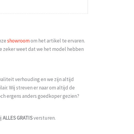
minimaal 2 weken erop
Goed bereikbaar en op mijn vraag of
iets meer met [...]
datum bezorgd kon w
6
Esme
-
Gouda
-
14 
onze
showroom
om het artikel te ervaren.
t je zeker weet dat we het model hebben
liteit verhouding en we zijn altijd
ir. Wij streven er naar om altijd de
toch ergens anders goedkoper gezien?
ij
ALLES
GRATIS
versturen.