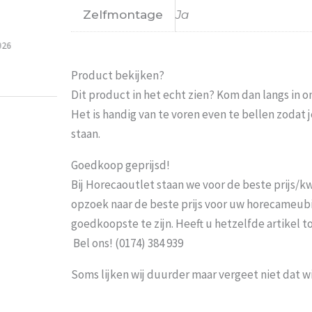
Zelfmontage
Ja
Probeer het nog sneller te laten bezorgen Nu 
moeten wachten En pakketdienst DHL moet er 
Eric
-
Zwijndrecht
-
21 januari 202
Product bekijken?
Dit product in het echt zien? Kom dan langs in 
Het is handig van te voren even te bellen zoda
staan.
Goedkoop geprijsd!
Bij Horecaoutlet staan we voor de beste prijs/kwa
opzoek naar de beste prijs voor uw horecameubila
goedkoopste te zijn. Heeft u hetzelfde artikel 
Bel ons! (0174) 384 939
Soms lijken wij duurder maar vergeet niet dat w