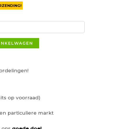
RZENDING!
INKELWAGEN
rdelingen!
its op voorraad)
en particuliere markt
n ons
goede doel