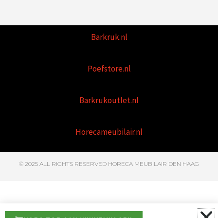
Barkruk.nl
Poefstore.nl
Barkrukoutlet.nl
Horecameubilair.nl
© 2025 ALL RIGHTS RESERVED HORECA MEUBILAIR DEN HAAG