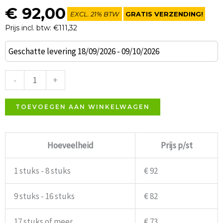
€
92,00
EXCL. 21% BTW
GRATIS VERZENDING!
Prijs incl. btw: €111,32
Casino
Geschatte levering 18/09/2026 - 09/10/2026
terrasstoel
groen
-
+
Resol
aantal
TOEVOEGEN AAN WINKELWAGEN
Hoeveelheid
Prijs p/st
1 stuks - 8 stuks
€ 92
9 stuks - 16 stuks
€ 82
17 stuks of meer
€ 73