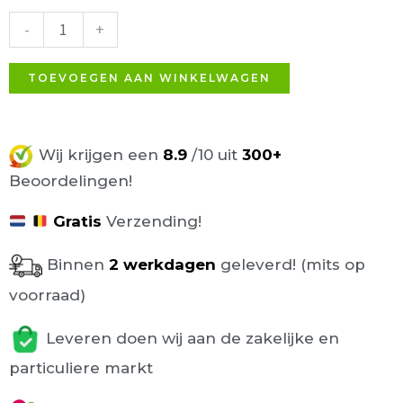
Rood-
-
+
Oranje
aantal
TOEVOEGEN AAN WINKELWAGEN
Wij krijgen een
8.9
/10 uit
300+
Beoordelingen!
Gratis
Verzending!
Binnen
2 werkdagen
geleverd! (mits op
voorraad)
Leveren doen wij aan de zakelijke en
particuliere markt