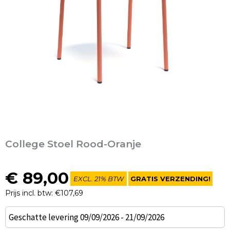
College Stoel Rood-Oranje
€
89,00
EXCL. 21% BTW
GRATIS VERZENDING!
Prijs incl. btw: €107,69
College
Geschatte levering 09/09/2026 - 21/09/2026
Stoel