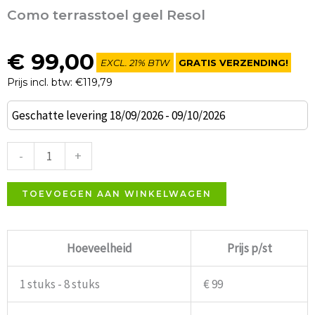
Como terrasstoel geel Resol
€
99,00
EXCL. 21% BTW
GRATIS VERZENDING!
Prijs incl. btw: €119,79
Como
Geschatte levering 18/09/2026 - 09/10/2026
terrasstoel
geel
-
+
Resol
aantal
TOEVOEGEN AAN WINKELWAGEN
Hoeveelheid
Prijs p/st
1 stuks - 8 stuks
€ 99