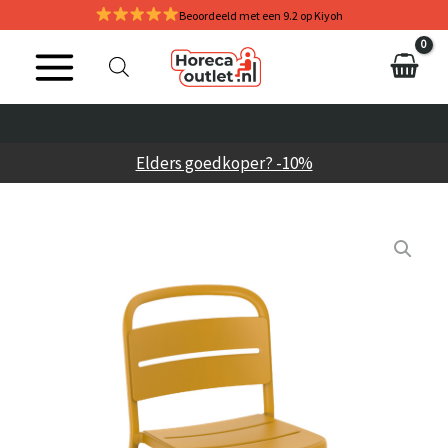
Ga
Beoordeeld met een 9.2 op Kiyoh
naar
de
inhoud
Elders goedkoper? -10%