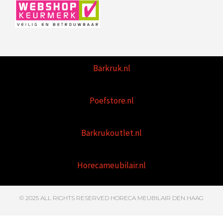
Barkruk.nl
Poefstore.nl
Barkrukoutlet.nl
Horecameubilair.nl
© 2025 ALL RIGHTS RESERVED HORECA MEUBILAIR DEN HAAG