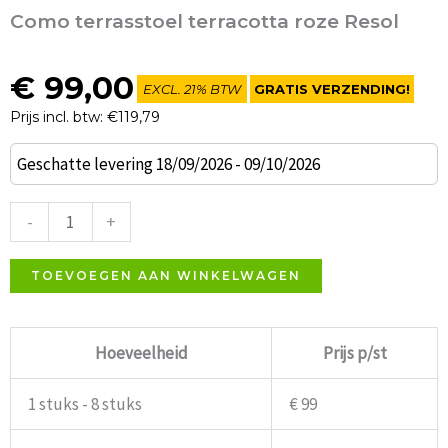
Como terrasstoel terracotta roze Resol
€
99,00
EXCL. 21% BTW
GRATIS VERZENDING!
Prijs incl. btw: €119,79
Como
Geschatte levering 18/09/2026 - 09/10/2026
terrasstoel
terracotta
-
+
roze
Resol
TOEVOEGEN AAN WINKELWAGEN
aantal
Hoeveelheid
Prijs p/st
1 stuks - 8 stuks
€ 99