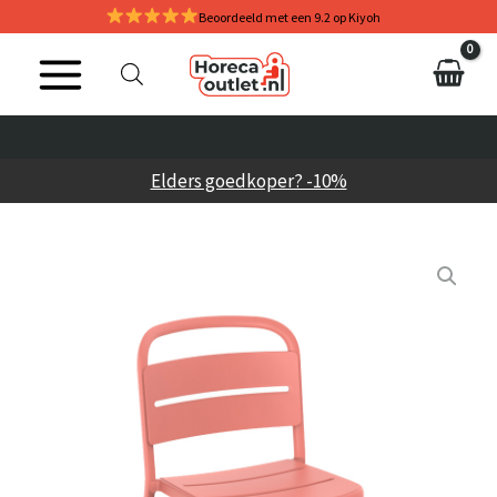
Ga
Beoordeeld met een 9.2 op Kiyoh
naar
de
inhoud
Elders goedkoper? -10%