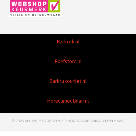
Barkruk.nl
Poefstore.nl
Barkrukoutlet.nl
Horecameubilair.nl
© 2025 ALL RIGHTS RESERVED HORECA MEUBILAIR DEN HAAG