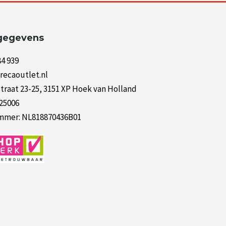
gegevens
84 939
recaoutlet.nl
raat 23-25, 3151 XP Hoek van Holland
125006
mer: NL818870436B01