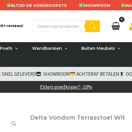
ALTIJD DE GOEDKOOPSTE
SHOWROOM
MA
Producten
200+ reviews!
zoeken
Poefs
Wandbanken
Buiten Meubels
SNEL GELEVERD
SHOWROOM
ACHTERAF BETALEN
OO
Elders goedkoper? -10%
Delta Vondom Terrasstoel Wit