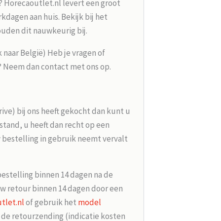
? Horecaoutlet.nl levert een groot
kdagen aan huis. Bekijk bij het
ouden dit nauwkeurig bij.
k naar België) Heb je vragen of
g? Neem dan contact met ons op.
rive) bij ons heeft gekocht dan kunt u
tand, u heeft dan recht op een
 bestelling in gebruik neemt vervalt
bestelling binnen 14 dagen na de
w retour binnen 14 dagen door een
tlet.nl
of gebruik het
model
r de retourzending (indicatie kosten