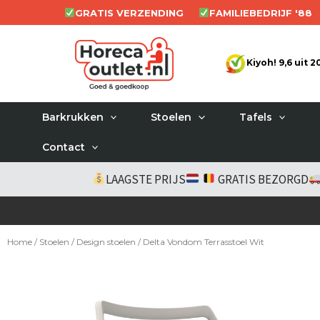
Ga
GRATIS VERZENDING
FAMILIEBEDRIJF '88
naar
de
Kiyoh! 9,6 uit 
inhoud
Barkrukken
Stoelen
Tafels
Contact
LAAGSTE PRIJS
GRATIS BEZORGD
Home
/
Stoelen
/
Design stoelen
/ Delta Vondom Terrasstoel Wit