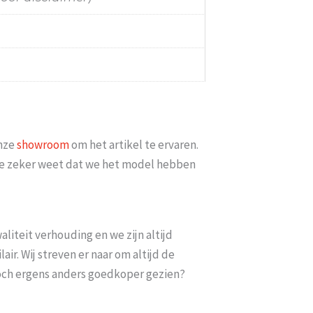
Probeer het nog sneller te laten bezorgen Nu minimaal 2 w
moeten wachten En pakketdienst DHL moet er iets meer me
Eric
-
Zwijndrecht
-
21 januari 2026
onze
showroom
om het artikel te ervaren.
t je zeker weet dat we het model hebben
liteit verhouding en we zijn altijd
ir. Wij streven er naar om altijd de
toch ergens anders goedkoper gezien?