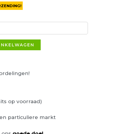
RZENDING!
INKELWAGEN
rdelingen!
its op voorraad)
en particuliere markt
n ons
goede doel