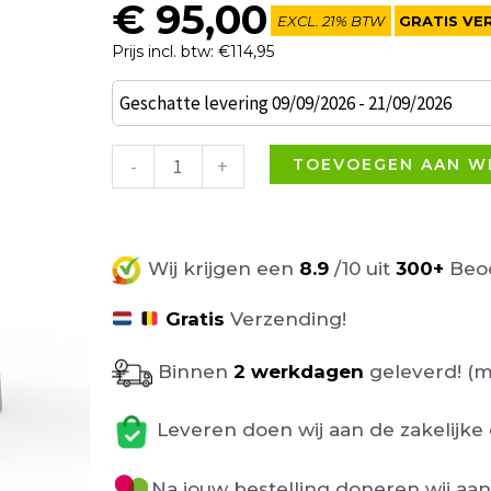
€
95,00
EXCL. 21% BTW
GRATIS VE
Prijs incl. btw: €114,95
Delta
Geschatte levering 09/09/2026 - 21/09/2026
Vondom
Terrasstoel
-
+
TOEVOEGEN AAN W
Wit
aantal
Wij krijgen een
8.9
/10 uit
300+
Beoo
Gratis
Verzending!
Binnen
2 werkdagen
geleverd! (m
Leveren doen wij aan de zakelijke 
Na jouw bestelling doneren wij aa