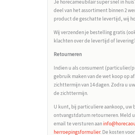
Je horecameubilair super snel in huis
deel van het assortiment binnen 2 wer
product de geschatte levertijd, wij h
Wij verzenden je bestelling gratis (oo
klachten over de levertijd of leverin
Retourneren
Indien u als consument (particulier/p
gebruik maken van de wet koop op afs
zichttermijn van 14 dagen. Zodra u uw
de zichttermijn.
U kunt, bij particuliere aankoop, uw 
ontvangstdatum retourneren. Meld u
email te versturen aan
info@horecaou
herroepingsformulier
. De kosten voo