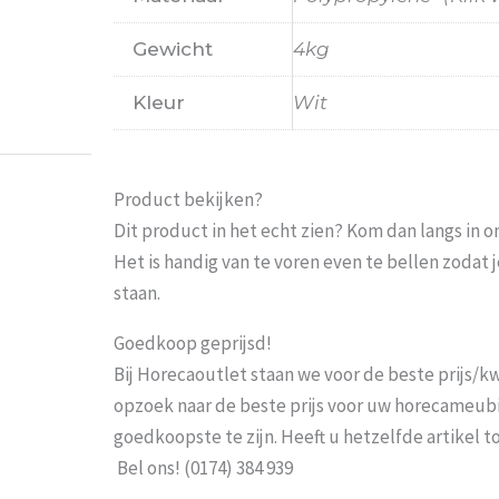
Prima
Gewicht
4kg
Weets mieke
-
Turnhout
-
3 maart 2026
Kleur
Wit
Product bekijken?
Dit product in het echt zien? Kom dan langs in 
Het is handig van te voren even te bellen zoda
staan.
Goedkoop geprijsd!
Bij Horecaoutlet staan we voor de beste prijs/kwa
opzoek naar de beste prijs voor uw horecameubila
goedkoopste te zijn. Heeft u hetzelfde artikel 
Bel ons! (0174) 384 939