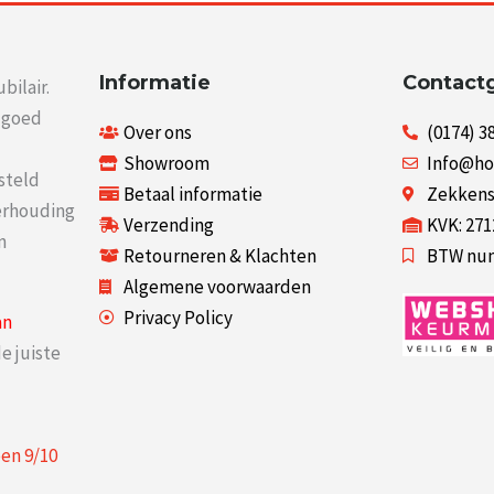
Informatie
Contact
bilair.
r goed
Over ons
(0174) 3
Showroom
Info@ho
steld
Betaal informatie
Zekkenst
verhouding
Verzending
KVK: 27
n
Retourneren & Klachten
BTW num
Algemene voorwaarden
Privacy Policy
an
e juiste
een
9
/
10