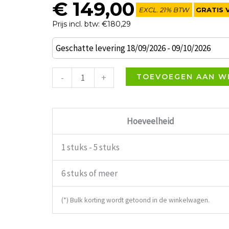
€
149,00
EXCL. 21% BTW
GRATIS 
Prijs incl. btw: €180,29
Dylan
Geschatte levering 18/09/2026 - 09/10/2026
Stoel
Taupe
-
+
TOEVOEGEN AAN W
Kunstleder
aantal
Hoeveelheid
1 stuks - 5 stuks
6 stuks of meer
(*) Bulk korting wordt getoond in de winkelwagen.