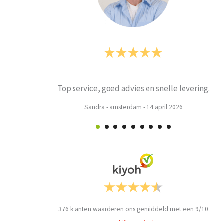
Prima
Weets mieke
-
Turnhout
-
3 maart 2026
376
klanten waarderen ons gemiddeld met een
9
/
10