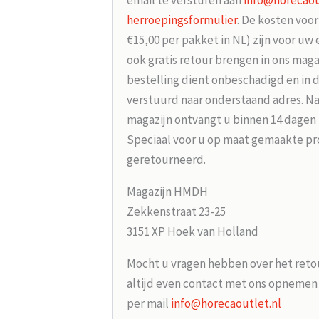
email te versturen aan
info@horecaou
herroepingsformulier
. De kosten voo
€15,00 per pakket in NL) zijn voor uw
ook gratis retour brengen in ons maga
bestelling dient onbeschadigd en in 
verstuurd naar onderstaand adres. Na
magazijn ontvangt u binnen 14 dagen
Speciaal voor u op maat gemaakte p
geretourneerd.
Magazijn HMDH
Zekkenstraat 23-25
3151 XP Hoek van Holland
Mocht u vragen hebben over het reto
altijd even contact met ons opneme
per mail
info@horecaoutlet.nl