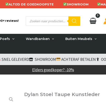
ALTIJD DE GOEDKOOPSTE
SHOWROOM
MA
Producten
200+ reviews!
zoeken
Poefs
Wandbanken
Buiten Meubels
SNEL GELEVERD
SHOWROOM
ACHTERAF BETALEN
OO
Elders goedkoper? -10%
Dylan Stoel Taupe Kunstleder