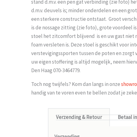
stand d.m.v. een pen gat verbinding (zie foto) he
d.m.v. deuvels is; minder onderdelen en een gro
een sterkere constructie ontstaat. Groot verschi
is de nossage zitting (zie foto), grote voordeel
stoel het zitcomfort blijvend is en uw gast niet 
foam versleten is. Deze stoel is geschikt voor i
verstevigingssporten tussen de poten en zorgt vo
uw eigen stoffering is altijd mogelijk, neem hi
Den Haag 070-3464779.
Toch nog twijfels? Kom dan langs in onze
showr
handig van te voren even te bellen zodat je ze
Verzending & Retour
Betaal i
Verzending