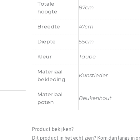
Totale
87cm
hoogte
Breedte
47cm
Diepte
55cm
Probeer het nog sneller te laten bezorgen Nu 
Kleur
Taupe
moeten wachten En pakketdienst DHL moet er 
Materiaal
Kunstleder
Eric
-
Zwijndrecht
-
21 januari 202
bekleding
Materiaal
Beukenhout
poten
Product bekijken?
Dit product in het echt zien? Kom dan langs in 