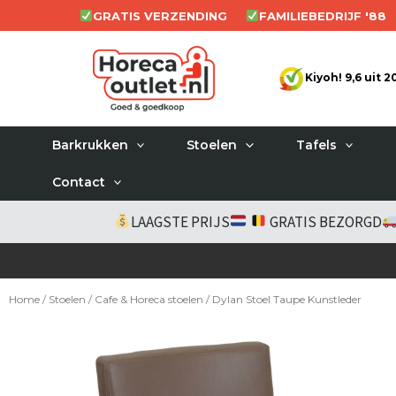
Ga
GRATIS VERZENDING
FAMILIEBEDRIJF '88
naar
de
Kiyoh! 9,6 uit 
inhoud
Barkrukken
Stoelen
Tafels
Contact
LAAGSTE PRIJS
GRATIS BEZORGD
Home
/
Stoelen
/
Cafe & Horeca stoelen
/ Dylan Stoel Taupe Kunstleder