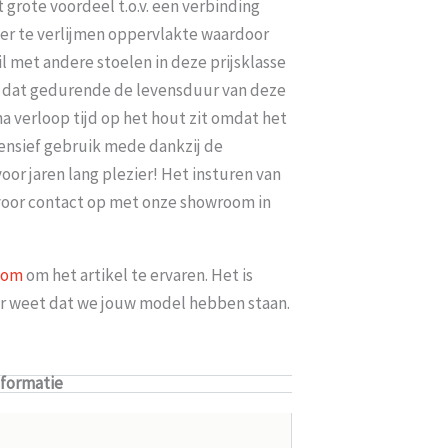
t grote voordeel t.o.v. een verbinding
ter te verlijmen oppervlakte waardoor
l met andere stoelen in deze prijsklasse
 is dat gedurende de levensduur van deze
na verloop tijd op het hout zit omdat het
ntensief gebruik mede dankzij de
or jaren lang plezier! Het insturen van
ervoor contact op met onze showroom in
oom
om het artikel te ervaren. Het is
ker weet dat we jouw model hebben staan.
nformatie