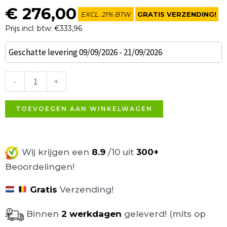
€
276,00
EXCL. 21% BTW
GRATIS VERZENDING!
Prijs incl. btw: €333,96
Set
Geschatte levering 09/09/2026 - 21/09/2026
van
4
-
+
EDA
terrasstoel
TOEVOEGEN AAN WINKELWAGEN
mosterdgeel
aantal
Wij krijgen een
8.9
/10 uit
300+
Beoordelingen!
Gratis
Verzending!
Binnen
2 werkdagen
geleverd! (mits op