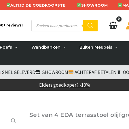
ALTIJD DE GOEDKOOPSTE
SHOWROOM
MA
Producten
200+ reviews!
zoeken
Poefs
Wandbanken
Buiten Meubels
SNEL GELEVERD
SHOWROOM
ACHTERAF BETALEN
OO
Elders goedkoper? -10%
Set van 4 EDA terrasstoel olijfg