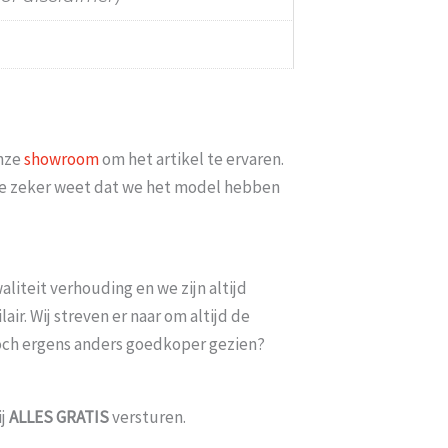
onze
showroom
om het artikel te ervaren.
t nog sneller te laten bezorgen Nu minimaal 2 weken erop
t je zeker weet dat we het model hebben
achten En pakketdienst DHL moet er iets meer met [...]
Eric
-
Zwijndrecht
-
21 januari 2026
liteit verhouding en we zijn altijd
ir. Wij streven er naar om altijd de
toch ergens anders goedkoper gezien?
ij
ALLES
GRATIS
versturen.