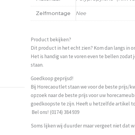
Zelfmontage
Nee
Product bekijken?
Dit product in het echt zien? Kom dan langs in 
Prima
Probeer he
Het is handig van te voren even te bellen zoda
moeten w
staan.
ts mieke
-
Turnhout
-
3 maart 2026
Goedkoop geprijsd!
Bij Horecaoutlet staan we voor de beste prijs/kwa
opzoek naar de beste prijs voor uw horecameubila
goedkoopste te zijn. Heeft u hetzelfde artikel 
Bel ons! (0174) 384 939
Soms lijken wij duurder maar vergeet niet dat w