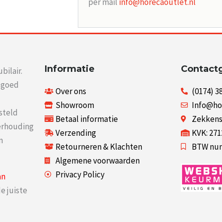
per mail
info@horecaoutlet.nl
Informatie
Contact
bilair.
r goed
Over ons
(0174) 3
Showroom
Info@ho
steld
Betaal informatie
Zekkenst
verhouding
Verzending
KVK: 27
n
Retourneren & Klachten
BTW num
Algemene voorwaarden
Privacy Policy
an
e juiste