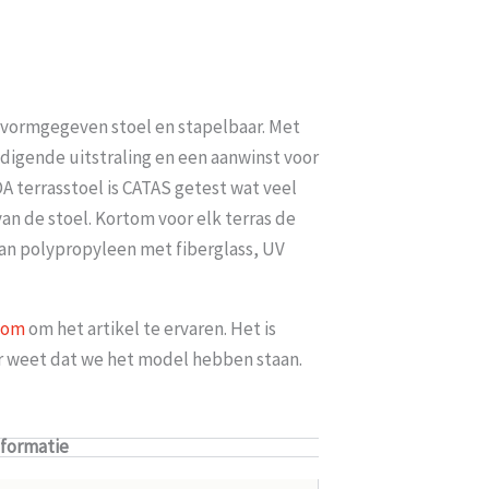
t vormgegeven stoel en stapelbaar. Met
odigende uitstraling en een aanwinst voor
DA terrasstoel is CATAS getest wat veel
an de stoel. Kortom voor elk terras de
 van polypropyleen met fiberglass, UV
oom
om het artikel te ervaren. Het is
er weet dat we het model hebben staan.
nformatie