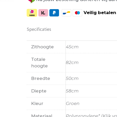
Veilig
betalen
Specificaties
Zithoogte
45cm
Totale
82cm
hoogte
Breedte
50cm
Diepte
58cm
Kleur
Groen
Materiaal
Polypropylene* (Klik v