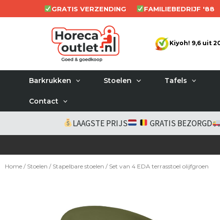
Ga
GRATIS VERZENDING
FAMILIEBEDRIJF '88
naar
de
Kiyoh! 9,6 uit 
inhoud
Barkrukken
Stoelen
Tafels
Contact
LAAGSTE PRIJS
GRATIS BEZORGD
Home
/
Stoelen
/
Stapelbare stoelen
/ Set van 4 EDA terrasstoel olijfgroen