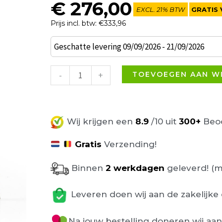
€
276,00
EXCL. 21% BTW
GRATIS 
Prijs incl. btw: €333,96
Set
Geschatte levering 09/09/2026 - 21/09/2026
van
4
-
+
TOEVOEGEN AAN W
EDA
terrasstoel
olijfgroen
Wij krijgen een
8.9
/10 uit
300+
Beoo
aantal
Gratis
Verzending!
Binnen
2 werkdagen
geleverd! (m
Leveren doen wij aan de zakelijke 
Na jouw bestelling doneren wij aa