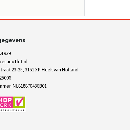
gegevens
84 939
recaoutlet.nl
raat 23-25, 3151 XP Hoek van Holland
125006
mer: NL818870436B01