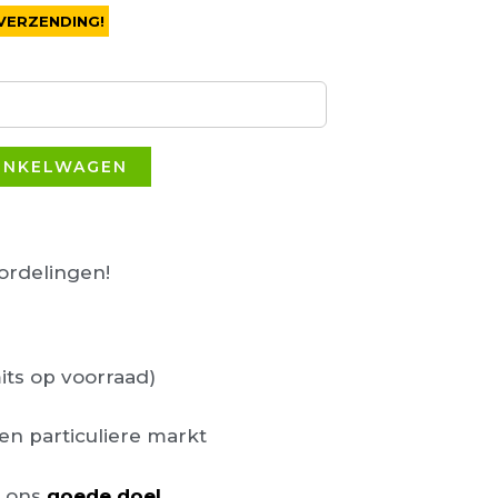
VERZENDING!
INKELWAGEN
rdelingen!
its op voorraad)
en particuliere markt
n ons
goede doel