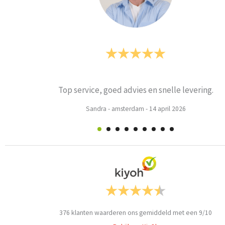
ies en snelle levering.
rdam
-
14 april 2026
Wee
376
klanten waarderen ons gemiddeld met een
9
/
10