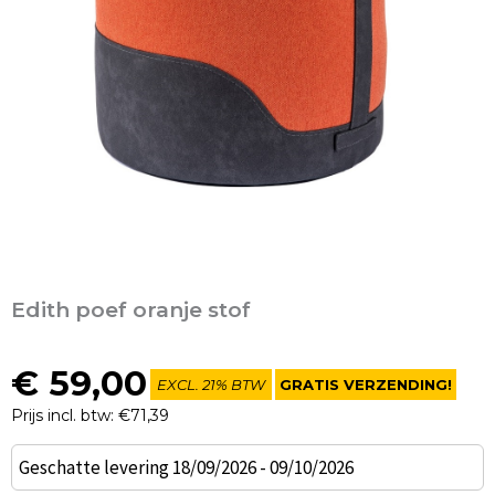
Edith poef oranje stof
€
59,00
EXCL. 21% BTW
GRATIS VERZENDING!
Prijs incl. btw: €71,39
Edith
Geschatte levering 18/09/2026 - 09/10/2026
poef