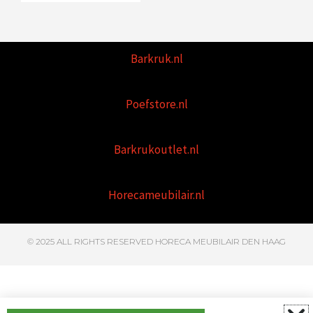
Barkruk.nl
Poefstore.nl
Barkrukoutlet.nl
Horecameubilair.nl
© 2025 ALL RIGHTS RESERVED HORECA MEUBILAIR DEN HAAG