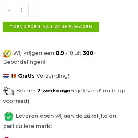
oranje
-
+
stof
aantal
TOEVOEGEN AAN WINKELWAGEN
Wij krijgen een
8.9
/10 uit
300+
Beoordelingen!
Gratis
Verzending!
Binnen
2 werkdagen
geleverd! (mits op
voorraad)
Leveren doen wij aan de zakelijke en
particuliere markt