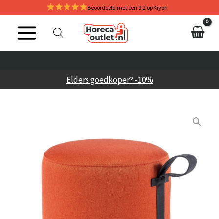
Ga
Beoordeeld met een 9.2 op Kiyoh
naar
de
inhoud
Elders goedkoper? -10%