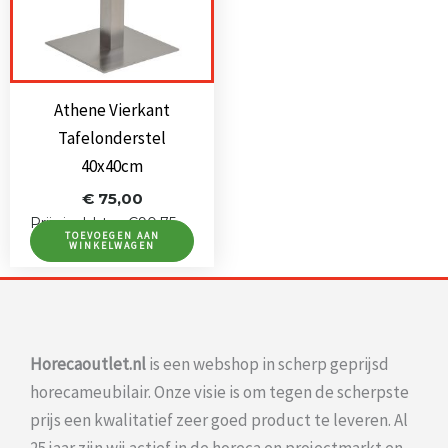
Athene Vierkant
Tafelonderstel
40x40cm
€
75,00
Prijs incl. btw: €90,75
TOEVOEGEN AAN
WINKELWAGEN
Horecaoutlet.nl
is een webshop in scherp geprijsd
horecameubilair. Onze visie is om tegen de scherpste
prijs een kwalitatief zeer goed product te leveren. Al