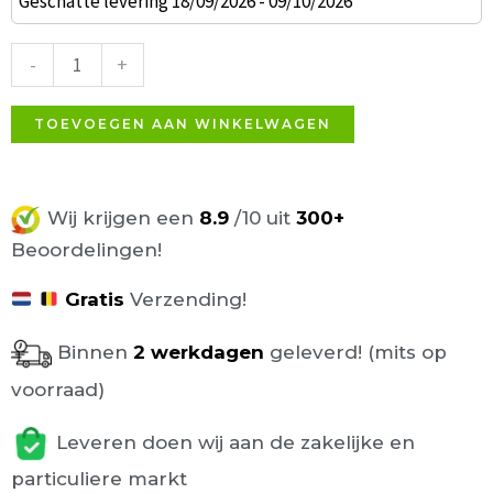
Geschatte levering 18/09/2026 - 09/10/2026
hardhouten
Tafelblad
-
+
70x70cm
Natuur
TOEVOEGEN AAN WINKELWAGEN
aantal
Wij krijgen een
8.9
/10 uit
300+
Beoordelingen!
Gratis
Verzending!
Binnen
2 werkdagen
geleverd! (mits op
voorraad)
Leveren doen wij aan de zakelijke en
particuliere markt