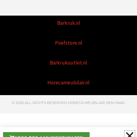
Barkruk.nl
Poefstore.nl
Barkrukoutlet.nl
Horecameubilair.nl
© 2025 ALL RIGHTS RESERVED HORECA MEUBILAIR DEN HAAG