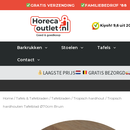
Ga
GRATIS VERZENDING
FAMILIEBEDRIJF '88
naar
de
Kiyoh! 9,6 uit 
inhoud
Barkrukken
Stoelen
Tafels
Contact
LAAGSTE PRIJS
GRATIS BEZORGD
Home
/
Tafels & Tafelbladen
/
Tafelbladen
/
Tropisch hardhout
/ Tropisch
hardhouten Tafelblad Ø70cm Bruin