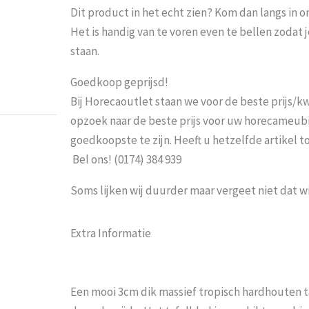
Dit product in het echt zien? Kom dan langs in 
Het is handig van te voren even te bellen zoda
Probeer het nog sneller te laten bezorgen
staan.
moeten wachten En pakketdienst DHL moet
Goedkoop geprijsd!
Eric
-
Zwijndrecht
-
21 januar
Bij Horecaoutlet staan we voor de beste prijs/kwa
opzoek naar de beste prijs voor uw horecameubila
goedkoopste te zijn. Heeft u hetzelfde artikel 
Bel ons! (0174) 384 939
Soms lijken wij duurder maar vergeet niet dat w
Extra Informatie
Een mooi 3cm dik massief tropisch hardhouten t