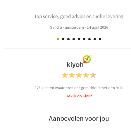
Prima
Weets mieke
-
Turnhout
-
3 maart 2026
376
klanten waarderen ons gemiddeld met een
9
/
10
Bekijk op KiyOh
Aanbevolen voor jou