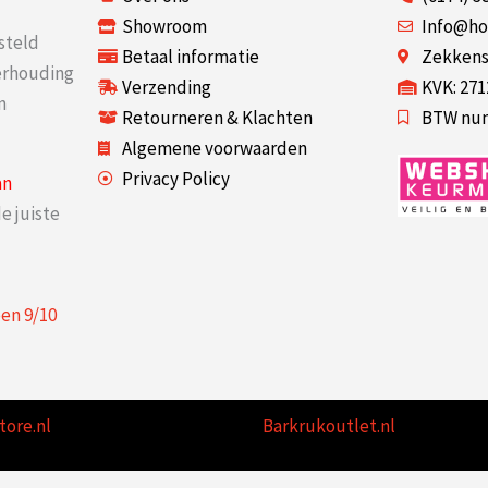
Showroom
Info@ho
steld
Betaal informatie
Zekkenst
verhouding
Verzending
KVK: 27
n
Retourneren & Klachten
BTW num
Algemene voorwaarden
Privacy Policy
an
e juiste
een
9
/
10
tore.nl
Barkrukoutlet.nl