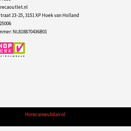
recaoutlet.nl
raat 23-25, 3151 XP Hoek van Holland
125006
mer: NL818870436B01
Horecameubilair.nl