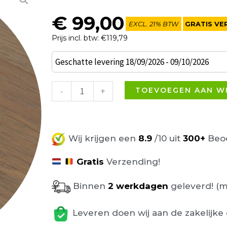
€
99,00
EXCL. 21% BTW
GRATIS VE
Prijs incl. btw: €119,79
Tropisch
Geschatte levering 18/09/2026 - 09/10/2026
hardhouten
Tafelblad
-
+
TOEVOEGEN AAN W
Ø70cm
Bruin
aantal
Wij krijgen een
8.9
/10 uit
300+
Beoo
Gratis
Verzending!
Binnen
2 werkdagen
geleverd! (m
Leveren doen wij aan de zakelijke 