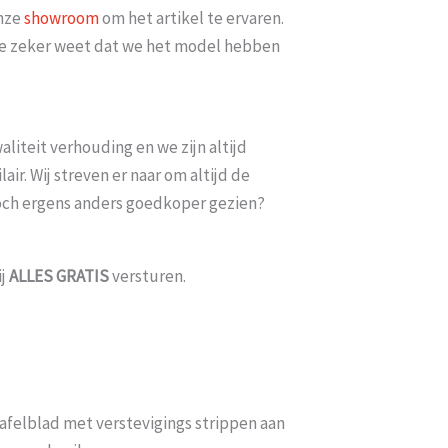
onze
showroom
om het artikel te ervaren.
t je zeker weet dat we het model hebben
 Nu minimaal 2 weken erop
Goed bereikbaar en op mijn vraa
 er iets meer met [...]
datum bezorgd k
i 2026
Esme
-
Gouda
liteit verhouding en we zijn altijd
ir. Wij streven er naar om altijd de
toch ergens anders goedkoper gezien?
ij
ALLES
GRATIS
versturen.
afelblad met verstevigings strippen aan