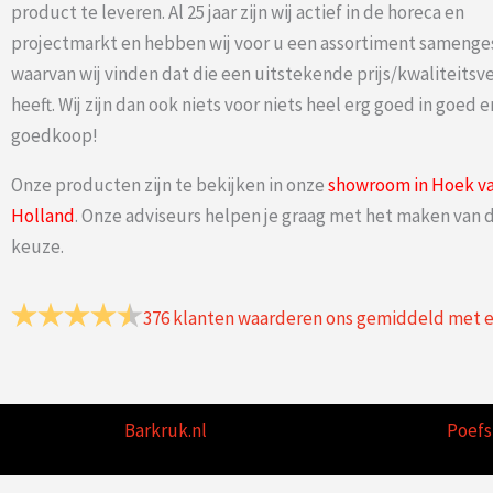
product te leveren. Al 25 jaar zijn wij actief in de horeca en
projectmarkt en hebben wij voor u een assortiment samenge
waarvan wij vinden dat die een uitstekende prijs/kwaliteits
heeft. Wij zijn dan ook niets voor niets heel erg goed in goed e
goedkoop!
Onze producten zijn te bekijken in onze
showroom in Hoek v
Holland
. Onze adviseurs helpen je graag met het maken van d
keuze.
376
klanten waarderen ons gemiddeld met 
Barkruk.nl
Poefs