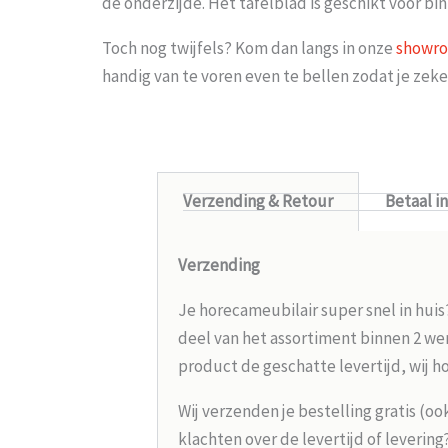
de onderzijde. Het tafelblad is geschikt voor bi
Toch nog twijfels? Kom dan langs in onze
showr
handig van te voren even te bellen zodat je ze
Verzending & Retour
Betaal i
Verzending
Je horecameubilair super snel in huis
deel van het assortiment binnen 2 wer
product de geschatte levertijd, wij h
Wij verzenden je bestelling gratis (oo
klachten over de levertijd of leverin