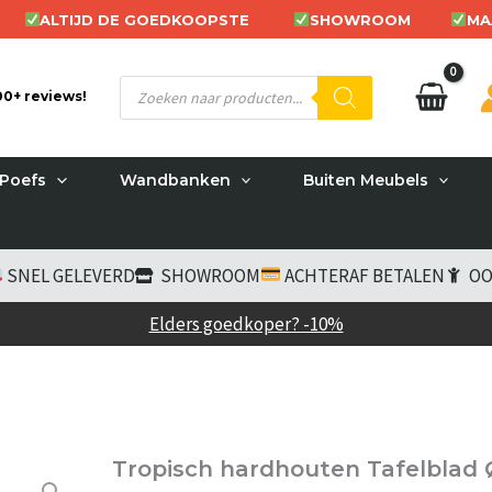
ALTIJD DE GOEDKOOPSTE
SHOWROOM
MA
Producten
200+ reviews!
zoeken
Poefs
Wandbanken
Buiten Meubels
SNEL GELEVERD
SHOWROOM
ACHTERAF BETALEN
OO
Elders goedkoper? -10%
Tropisch hardhouten Tafelblad