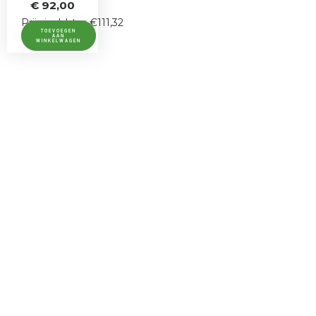
€
92,00
Prijs incl. btw: €111,32
TOEVOEGEN
AAN
WINKELWAGEN