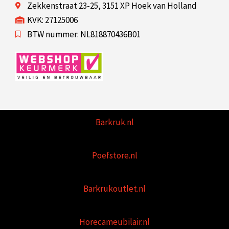
Zekkenstraat 23-25, 3151 XP Hoek van Holland
KVK: 27125006
BTW nummer: NL818870436B01
Barkruk.nl
Poefstore.nl
Barkrukoutlet.nl
Horecameubilair.nl