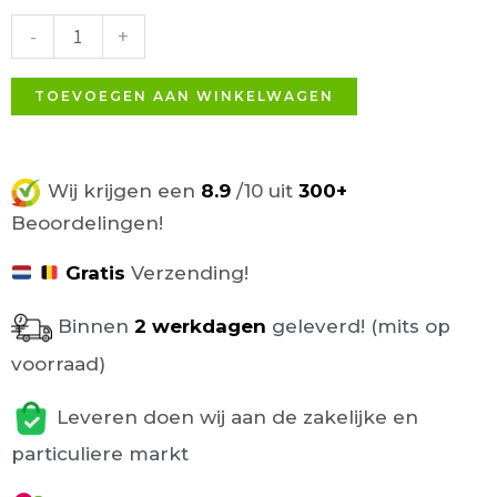
armterrasstoel
-
+
blauw
aantal
TOEVOEGEN AAN WINKELWAGEN
Wij krijgen een
8.9
/10 uit
300+
Beoordelingen!
Gratis
Verzending!
Binnen
2 werkdagen
geleverd! (mits op
voorraad)
Leveren doen wij aan de zakelijke en
particuliere markt