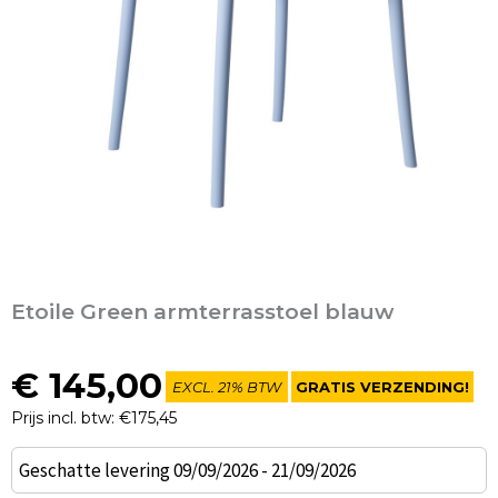
Etoile Green armterrasstoel blauw
€
145,00
EXCL. 21% BTW
GRATIS VERZENDING!
Prijs incl. btw: €175,45
Etoile
Geschatte levering 09/09/2026 - 21/09/2026
Green