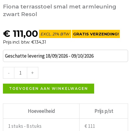
Fiona terrasstoel smal met armleuning
zwart Resol
€
111,00
EXCL. 21% BTW
GRATIS VERZENDING!
Prijs incl. btw: €134,31
Fiona
Geschatte levering 18/09/2026 - 09/10/2026
terrasstoel
smal
-
+
met
armleuning
TOEVOEGEN AAN WINKELWAGEN
zwart
Resol
Hoeveelheid
Prijs p/st
aantal
1 stuks - 8 stuks
€ 111