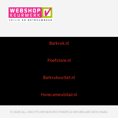
Barkruk.nl
Poefstore.nl
Barkrukoutlet.nl
Horecameubilair.nl
© 2025 ALL RIGHTS RESERVED HORECA MEUBILAIR DEN HAAG