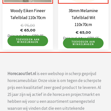
Woody Eiken Fineer
38mm Melamine
Tafelblad 110x70cm
Tafelblad Wit
110x70cm
Oorspronkelijke
Huidige
€
75,00
prijs
prijs
€
65,00
€
65,00
was:
is:
Prijs incl. btw: €90,75
Prijs incl. btw: €78,65
Prijs incl. btw: €78,65
€ 75,00.
€ 65,00.
TOEVOEGEN AAN
TOEVOEGEN AAN
WINKELWAGEN
WINKELWAGEN
Horecaoutlet.nl
is een webshop in scherp geprijsd
horecameubilair. Onze visie is om tegen de scherpste
prijs een kwalitatief zeer goed product te leveren. Al
25 jaar zijn wij actief in de horeca en projectmarkt en
hebben wij voor u een assortiment samengesteld
waarvan wij vinden dat die een uitstekende