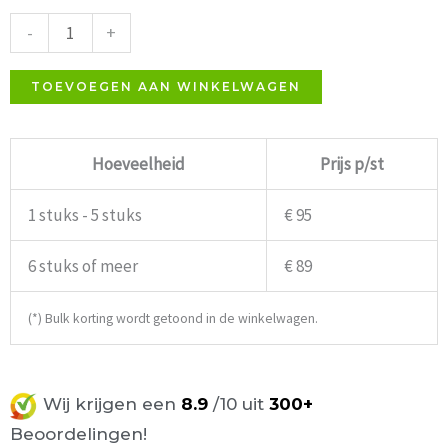
Tafelonderstel
-
+
70x40cm
aantal
TOEVOEGEN AAN WINKELWAGEN
Hoeveelheid
Prijs p/st
1 stuks - 5 stuks
€ 95
6 stuks of meer
€ 89
(*) Bulk korting wordt getoond in de winkelwagen.
Wij krijgen een
8.9
/10 uit
300+
Beoordelingen!