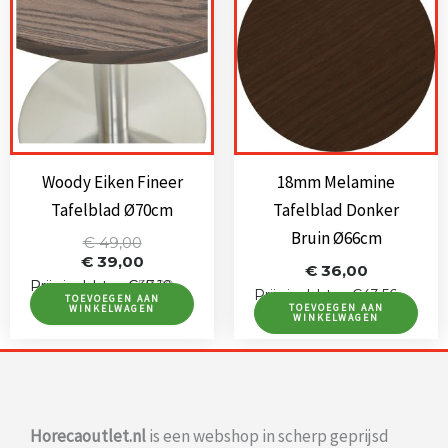
Woody Eiken Fineer
18mm Melamine
Tafelblad Ø70cm
Tafelblad Donker
Bruin Ø66cm
Oorspronkelijke
Huidige
€
49,00
prijs
prijs
€
39,00
€
36,00
was:
is:
Prijs incl. btw: €59,29
Prijs incl. btw: €47,19
Prijs incl. btw: €43,56
€ 49,00.
€ 39,00.
TOEVOEGEN AAN
TOEVOEGEN AAN
WINKELWAGEN
WINKELWAGEN
Horecaoutlet.nl
is een webshop in scherp geprijsd