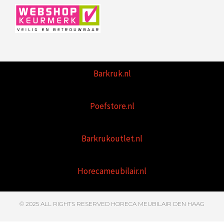
Barkruk.nl
Poefstore.nl
Barkrukoutlet.nl
Horecameubilair.nl
© 2025 ALL RIGHTS RESERVED HORECA MEUBILAIR DEN HAAG