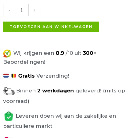
Tafelonderstel
-
+
Ø72cm
aantal
TOEVOEGEN AAN WINKELWAGEN
Wij krijgen een
8.9
/10 uit
300+
Beoordelingen!
Gratis
Verzending!
Binnen
2 werkdagen
geleverd! (mits op
voorraad)
Leveren doen wij aan de zakelijke en
particuliere markt