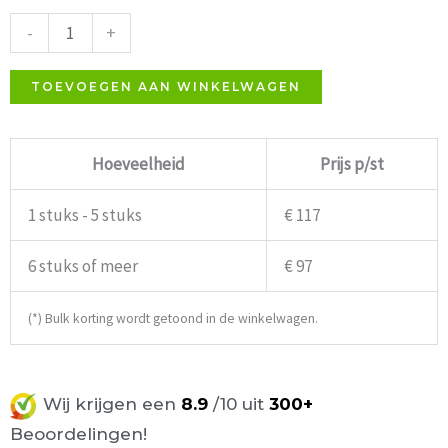
Statafelonderstel
-
+
50x50cm
aantal
TOEVOEGEN AAN WINKELWAGEN
Hoeveelheid
Prijs p/st
1 stuks - 5 stuks
€ 117
6 stuks of meer
€ 97
(*) Bulk korting wordt getoond in de winkelwagen.
Wij krijgen een
8.9
/10 uit
300+
Beoordelingen!