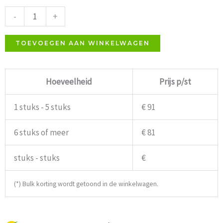
Tafelonderstel
-
+
50x50cm
aantal
TOEVOEGEN AAN WINKELWAGEN
Hoeveelheid
Prijs p/st
1 stuks - 5 stuks
€ 91
6 stuks of meer
€ 81
stuks - stuks
€
(*) Bulk korting wordt getoond in de winkelwagen.