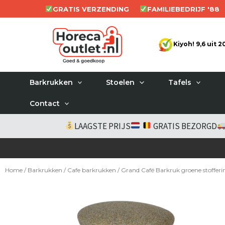
Ga
GRATIS VERZENDING
FAMILIEBEDRIJF '88
naar
de
Kiyoh! 9,6 uit 
inhoud
Barkrukken
Stoelen
Tafels
Contact
LAAGSTE PRIJS
GRATIS BEZORGD
Home
/
Barkrukken
/
Cafe barkrukken
/ Grand Café Barkruk groene stofferi