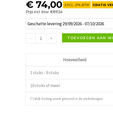
€
74,00
EXCL. 21% BTW
GRATIS VE
Prijs incl. btw: €89,54
Grand
Geschatte levering 29/09/2026 - 07/10/2026
Café
Barkruk
-
+
TOEVOEGEN AAN W
groene
stoffering
aantal
Hoeveelheid
1 stuks - 9 stuks
10 stuks of meer
(*) Bulk korting wordt getoond in de winkelwagen.