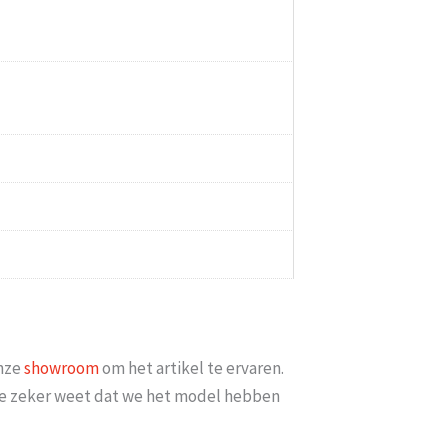
minimaal 2 weken erop
Goed bereikbaar en op mijn vraag of
iets meer met [...]
datum bezorgd kon w
6
Esme
-
Gouda
-
14 
onze
showroom
om het artikel te ervaren.
t je zeker weet dat we het model hebben