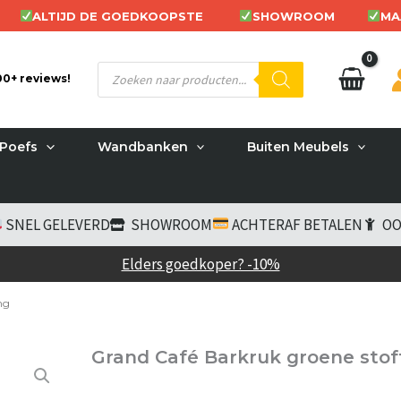
ALTIJD DE GOEDKOOPSTE
SHOWROOM
MA
Producten
200+ reviews!
zoeken
Poefs
Wandbanken
Buiten Meubels
SNEL GELEVERD
SHOWROOM
ACHTERAF BETALEN
OO
Elders goedkoper? -10%
ng
Grand Café Barkruk groene stof