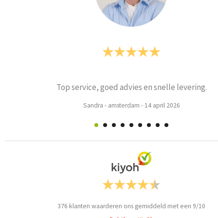
Prima
Weets mieke
-
Turnhout
-
3 maart 2026
376
klanten waarderen ons gemiddeld met een
9
/
10