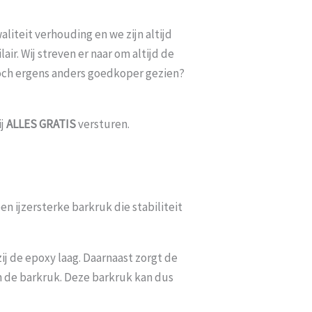
liteit verhouding en we zijn altijd
ir. Wij streven er naar om altijd de
toch ergens anders goedkoper gezien?
ij
ALLES
GRATIS
versturen.
en ijzersterke barkruk die stabiliteit
ij de epoxy laag. Daarnaast zorgt de
n de barkruk. Deze barkruk kan dus