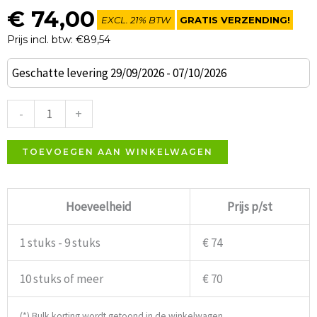
€
74,00
EXCL. 21% BTW
GRATIS VERZENDING!
Prijs incl. btw: €89,54
Grand
Geschatte levering 29/09/2026 - 07/10/2026
Café
Barkruk
-
+
teddy
stoffering
TOEVOEGEN AAN WINKELWAGEN
aantal
Hoeveelheid
Prijs p/st
1 stuks - 9 stuks
€ 74
10 stuks of meer
€ 70
(*) Bulk korting wordt getoond in de winkelwagen.