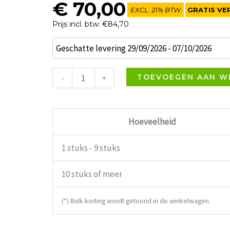
€
70,00
EXCL. 21% BTW
GRATIS VE
Prijs incl. btw: €84,70
Grand
Geschatte levering 29/09/2026 - 07/10/2026
Café
Barkruk
-
+
TOEVOEGEN AAN W
Wit
aantal
Hoeveelheid
1 stuks - 9 stuks
10 stuks of meer
(*) Bulk korting wordt getoond in de winkelwagen.