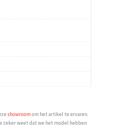
minimaal 2 weken erop
Goed bereikbaar en op mijn vraag of
iets meer met [...]
datum bezorgd kon w
6
Esme
-
Gouda
-
14 
onze
showroom
om het artikel te ervaren.
t je zeker weet dat we het model hebben