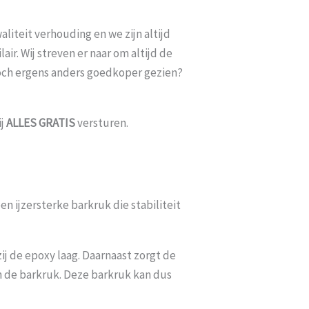
liteit verhouding en we zijn altijd
ir. Wij streven er naar om altijd de
toch ergens anders goedkoper gezien?
ij
ALLES
GRATIS
versturen.
en ijzersterke barkruk die stabiliteit
ij de epoxy laag. Daarnaast zorgt de
n de barkruk. Deze barkruk kan dus