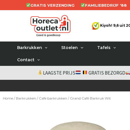
Ga
GRATIS VERZENDING
FAMILIEBEDRIJF '88
naar
de
Kiyoh! 9,6 uit 
inhoud
Barkrukken
Stoelen
Tafels
Contact
LAAGSTE PRIJS
GRATIS BEZORGD
Home
/
Barkrukken
/
Cafe barkrukken
/ Grand Café Barkruk Wit