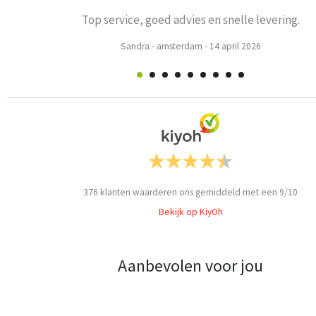
Prima
Weets mieke
-
Turnhout
-
3 maart 2026
376
klanten waarderen ons gemiddeld met een
9
/
10
Bekijk op KiyOh
Aanbevolen voor jou