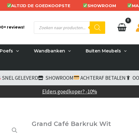
ALTIJD DE GOEDKOOPSTE
SHOWROOM
MA
Producten
200+ reviews!
zoeken
Poefs
Wandbanken
Buiten Meubels
SNEL GELEVERD
SHOWROOM
ACHTERAF BETALEN
OO
Elders goedkoper? -10%
Grand Café Barkruk Wit