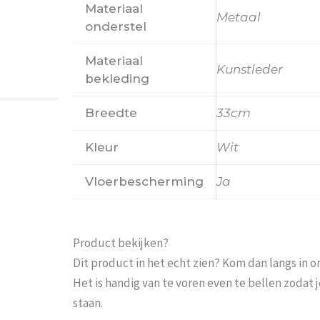
Materiaal
Metaal
Probeer het nog sneller te laten bezorgen Nu 
onderstel
moeten wachten En pakketdienst DHL moet er 
Materiaal
Eric
-
Zwijndrecht
-
21 januari 202
Kunstleder
bekleding
Breedte
33cm
Kleur
Wit
Vloerbescherming
Ja
Product bekijken?
Dit product in het echt zien? Kom dan langs in 
Het is handig van te voren even te bellen zoda
staan.