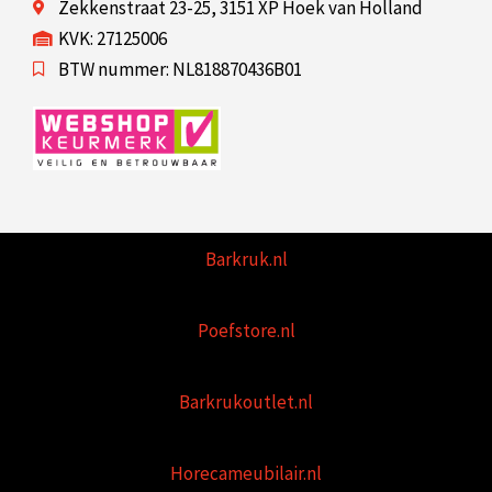
Zekkenstraat 23-25, 3151 XP Hoek van Holland
KVK: 27125006
BTW nummer: NL818870436B01
Barkruk.nl
Poefstore.nl
Barkrukoutlet.nl
Horecameubilair.nl