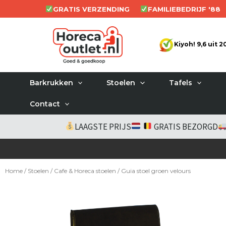
Ga
GRATIS VERZENDING
FAMILIEBEDRIJF '88
naar
de
Kiyoh! 9,6 uit 
inhoud
Barkrukken
Stoelen
Tafels
Contact
LAAGSTE PRIJS
GRATIS BEZORGD
Home
/
Stoelen
/
Cafe & Horeca stoelen
/ Guia stoel groen velours