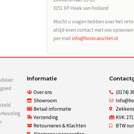
3151 XP Hoek van Holland
Mocht u vragen hebben over het reto
altijd even contact met ons opneme
per mail
info@horecaoutlet.nl
Informatie
Contact
bilair.
r goed
Over ons
(0174) 3
Showroom
Info@ho
steld
Betaal informatie
Zekkenst
verhouding
Verzending
KVK: 27
n
Retourneren & Klachten
BTW num
Algemene voorwaarden