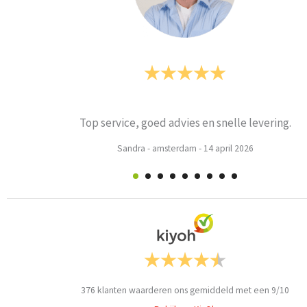
Prima
Weets mieke
-
Turnhout
-
3 maart 2026
376
klanten waarderen ons gemiddeld met een
9
/
10