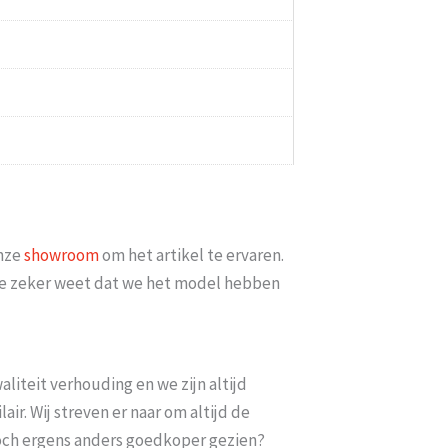
minimaal 2 weken erop
Goed bereikbaar en op mijn vraag of
iets meer met [...]
datum bezorgd kon w
6
Esme
-
Gouda
-
14 
onze
showroom
om het artikel te ervaren.
t je zeker weet dat we het model hebben
liteit verhouding en we zijn altijd
ir. Wij streven er naar om altijd de
toch ergens anders goedkoper gezien?