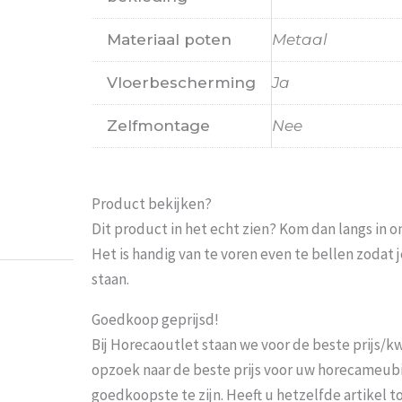
Materiaal poten
Metaal
Vloerbescherming
Ja
Zelfmontage
Nee
Probeer het nog sneller te laten bezorgen Nu 
moeten wachten En pakketdienst DHL moet er 
Product bekijken?
Eric
-
Zwijndrecht
-
21 januari 202
Dit product in het echt zien? Kom dan langs in 
Het is handig van te voren even te bellen zoda
staan.
Goedkoop geprijsd!
Bij Horecaoutlet staan we voor de beste prijs/kwa
opzoek naar de beste prijs voor uw horecameubila
goedkoopste te zijn. Heeft u hetzelfde artikel 