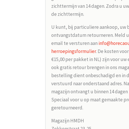
zichttermijn van 14 dagen. Zodra u uw
de zichttermijn.
U kunt, bij particuliere aankoop, uw 
ontvangstdatum retourneren. Meld u
email te versturen aan
info@horecaou
herroepingsformulier
. De kosten voo
€15,00 per pakket in NL) zijn voor uw
ook gratis retour brengen in ons maga
bestelling dient onbeschadigd en in 
verstuurd naar onderstaand adres. Na
magazijn ontvangt u binnen 14 dagen
Speciaal voor u op maat gemaakte p
geretourneerd.
Magazijn HMDH
Zekkenstraat 23-25