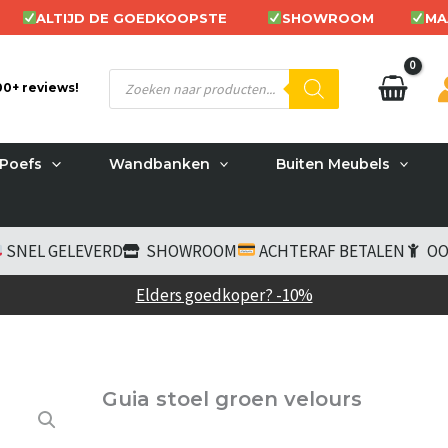
ALTIJD DE GOEDKOOPSTE
SHOWROOM
MA
Producten
200+ reviews!
zoeken
Poefs
Wandbanken
Buiten Meubels
SNEL GELEVERD
SHOWROOM
ACHTERAF BETALEN
OO
Elders goedkoper? -10%
Guia stoel groen velours