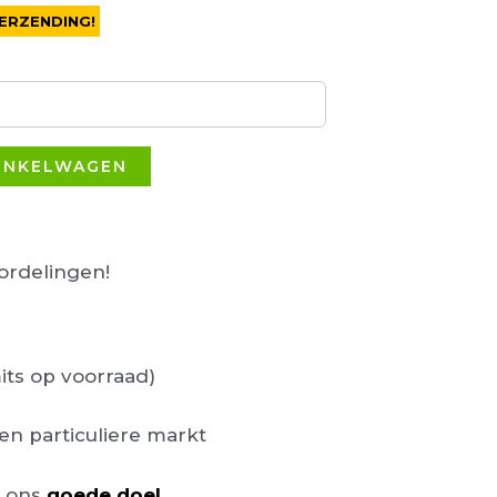
ERZENDING!
INKELWAGEN
rdelingen!
its op voorraad)
en particuliere markt
n ons
goede doel