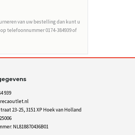
urneren van uw bestelling dan kunt u
n op telefoonnummer 0174-384939 of
gegevens
84 939
recaoutlet.nl
raat 23-25, 3151 XP Hoek van Holland
125006
mer: NL818870436B01