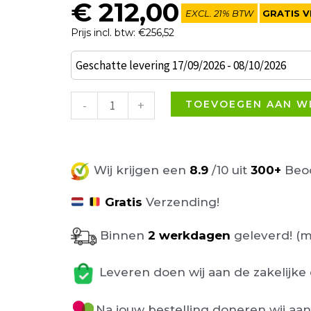
€
212,00
EXCL. 21% BTW
GRATIS V
Prijs incl. btw: €256,52
Guia
Geschatte levering 17/09/2026 - 08/10/2026
stoel
groen
-
+
TOEVOEGEN AAN W
velours
aantal
Wij krijgen een
8.9
/10 uit
300+
Beoo
Gratis
Verzending!
Binnen
2 werkdagen
geleverd! (m
Leveren doen wij aan de zakelijke 
Na jouw bestelling doneren wij aa