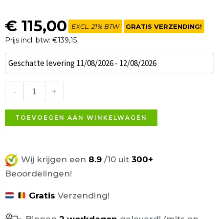
€
115,00
EXCL. 21% BTW
GRATIS VERZENDING!
Prijs incl. btw: €139,15
INDUSTRIËLE
Geschatte levering 11/08/2026 - 12/08/2026
BARKRUK
NAPOLI
-
+
BRUIN
82CM
TOEVOEGEN AAN WINKELWAGEN
aantal
Wij krijgen een
8.9
/10 uit
300+
Beoordelingen!
Gratis
Verzending!